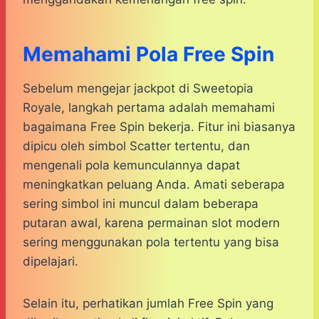
Memahami Pola Free Spin
Sebelum mengejar jackpot di Sweetopia
Royale, langkah pertama adalah memahami
bagaimana Free Spin bekerja. Fitur ini biasanya
dipicu oleh simbol Scatter tertentu, dan
mengenali pola kemunculannya dapat
meningkatkan peluang Anda. Amati seberapa
sering simbol ini muncul dalam beberapa
putaran awal, karena permainan slot modern
sering menggunakan pola tertentu yang bisa
dipelajari.
Selain itu, perhatikan jumlah Free Spin yang