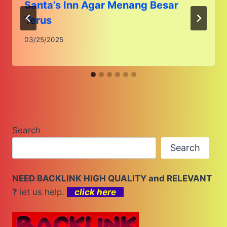
Santa’s Inn Agar Menang Besar
Terus
03/25/2025
Search
Search
NEED BACKLINK HIGH QUALITY and RELEVANT
?
let us help.
click here