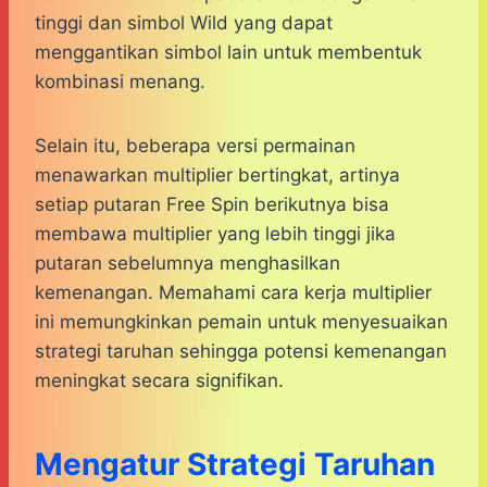
tinggi dan simbol Wild yang dapat
menggantikan simbol lain untuk membentuk
kombinasi menang.
Selain itu, beberapa versi permainan
menawarkan multiplier bertingkat, artinya
setiap putaran Free Spin berikutnya bisa
membawa multiplier yang lebih tinggi jika
putaran sebelumnya menghasilkan
kemenangan. Memahami cara kerja multiplier
ini memungkinkan pemain untuk menyesuaikan
strategi taruhan sehingga potensi kemenangan
meningkat secara signifikan.
Mengatur Strategi Taruhan