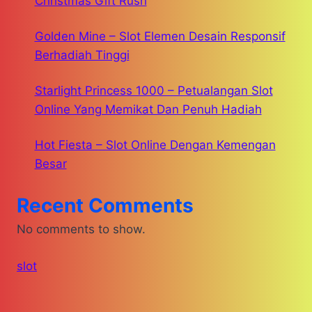
Christmas Gift Rush
Golden Mine – Slot Elemen Desain Responsif
Berhadiah Tinggi
Starlight Princess 1000 – Petualangan Slot
Online Yang Memikat Dan Penuh Hadiah
Hot Fiesta – Slot Online Dengan Kemengan
Besar
Recent Comments
No comments to show.
slot