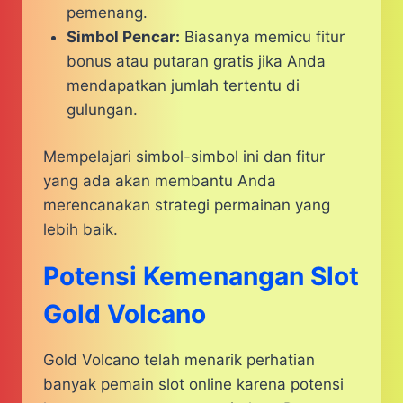
pemenang.
Simbol Pencar:
Biasanya memicu fitur
bonus atau putaran gratis jika Anda
mendapatkan jumlah tertentu di
gulungan.
Mempelajari simbol-simbol ini dan fitur
yang ada akan membantu Anda
merencanakan strategi permainan yang
lebih baik.
Potensi Kemenangan Slot
Gold Volcano
Gold Volcano telah menarik perhatian
banyak pemain slot online karena potensi