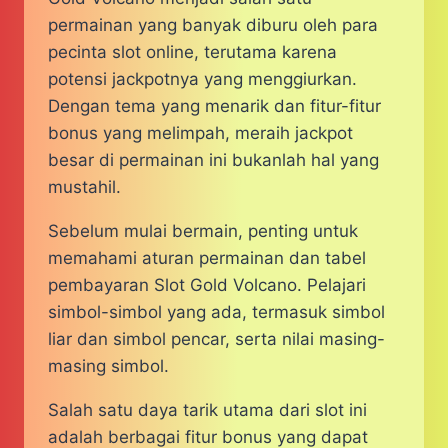
permainan yang banyak diburu oleh para
pecinta slot online, terutama karena
potensi jackpotnya yang menggiurkan.
Dengan tema yang menarik dan fitur-fitur
bonus yang melimpah, meraih jackpot
besar di permainan ini bukanlah hal yang
mustahil.
Sebelum mulai bermain, penting untuk
memahami aturan permainan dan tabel
pembayaran Slot Gold Volcano. Pelajari
simbol-simbol yang ada, termasuk simbol
liar dan simbol pencar, serta nilai masing-
masing simbol.
Salah satu daya tarik utama dari slot ini
adalah berbagai fitur bonus yang dapat