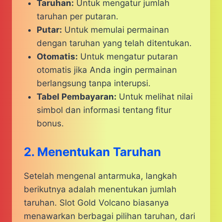
Taruhan:
Untuk mengatur jumlah
taruhan per putaran.
Putar:
Untuk memulai permainan
dengan taruhan yang telah ditentukan.
Otomatis:
Untuk mengatur putaran
otomatis jika Anda ingin permainan
berlangsung tanpa interupsi.
Tabel Pembayaran:
Untuk melihat nilai
simbol dan informasi tentang fitur
bonus.
2. Menentukan Taruhan
Setelah mengenal antarmuka, langkah
berikutnya adalah menentukan jumlah
taruhan. Slot Gold Volcano biasanya
menawarkan berbagai pilihan taruhan, dari