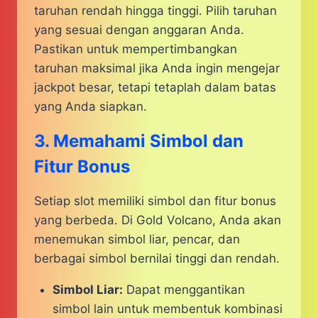
taruhan rendah hingga tinggi. Pilih taruhan
yang sesuai dengan anggaran Anda.
Pastikan untuk mempertimbangkan
taruhan maksimal jika Anda ingin mengejar
jackpot besar, tetapi tetaplah dalam batas
yang Anda siapkan.
3. Memahami Simbol dan
Fitur Bonus
Setiap slot memiliki simbol dan fitur bonus
yang berbeda. Di Gold Volcano, Anda akan
menemukan simbol liar, pencar, dan
berbagai simbol bernilai tinggi dan rendah.
Simbol Liar:
Dapat menggantikan
simbol lain untuk membentuk kombinasi