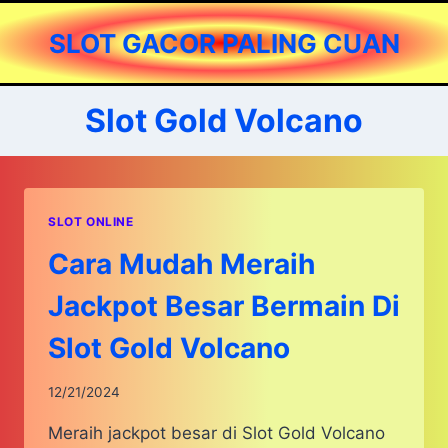
Skip
SLOT GACOR PALING CUAN
to
content
Slot Gold Volcano
SLOT ONLINE
Cara Mudah Meraih
Jackpot Besar Bermain Di
Slot Gold Volcano
12/21/2024
Meraih jackpot besar di Slot Gold Volcano