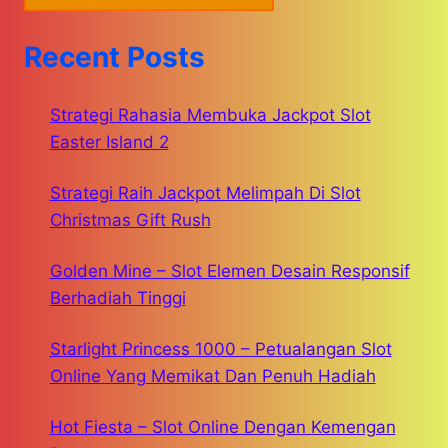
Recent Posts
Strategi Rahasia Membuka Jackpot Slot
Easter Island 2
Strategi Raih Jackpot Melimpah Di Slot
Christmas Gift Rush
Golden Mine – Slot Elemen Desain Responsif
Berhadiah Tinggi
Starlight Princess 1000 – Petualangan Slot
Online Yang Memikat Dan Penuh Hadiah
Hot Fiesta – Slot Online Dengan Kemengan