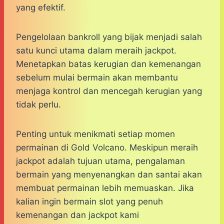
yang efektif.
Pengelolaan bankroll yang bijak menjadi salah
satu kunci utama dalam meraih jackpot.
Menetapkan batas kerugian dan kemenangan
sebelum mulai bermain akan membantu
menjaga kontrol dan mencegah kerugian yang
tidak perlu.
Penting untuk menikmati setiap momen
permainan di Gold Volcano. Meskipun meraih
jackpot adalah tujuan utama, pengalaman
bermain yang menyenangkan dan santai akan
membuat permainan lebih memuaskan. Jika
kalian ingin bermain slot yang penuh
kemenangan dan jackpot kami