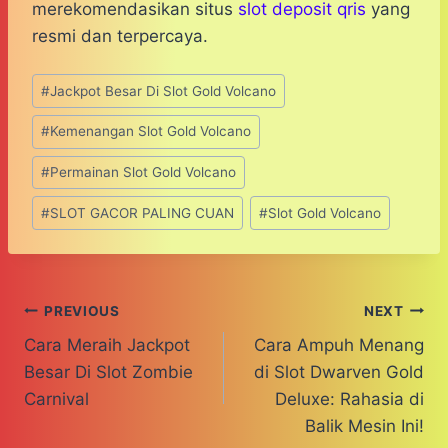
merekomendasikan situs
slot deposit qris
yang
resmi dan terpercaya.
Post
#
Jackpot Besar Di Slot Gold Volcano
Tags:
#
Kemenangan Slot Gold Volcano
#
Permainan Slot Gold Volcano
#
SLOT GACOR PALING CUAN
#
Slot Gold Volcano
Post
PREVIOUS
NEXT
Cara Meraih Jackpot
Cara Ampuh Menang
navigation
Besar Di Slot Zombie
di Slot Dwarven Gold
Carnival
Deluxe: Rahasia di
Balik Mesin Ini!