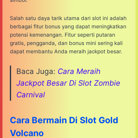
simbol.
Salah satu daya tarik utama dari slot ini adalah
berbagai fitur bonus yang dapat meningkatkan
potensi kemenangan. Fitur seperti putaran
gratis, pengganda, dan bonus mini sering kali
dapat membantu Anda meraih jackpot besar.
Baca Juga:
Cara Meraih
Jackpot Besar Di Slot Zombie
Carnival
Cara Bermain Di Slot Gold
Volcano