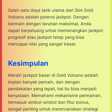
Salah satu daya tarik utama dari Slot Gold
Volcano adalah potensi jackpot. Dengan
bermain dengan taruhan maksimal, Anda
dapat berpeluang untuk memenangkan jackpot
progresif atau jackpot tetap yang bisa
mencapai nilai yang sangat besar.
Kesimpulan
Meraih jackpot besar di Gold Volcano adalah
impian banyak pemain, dan dengan
pendekatan yang tepat, hal itu bisa menjadi
kenyataan. Memahami mekanisme permainan,
termasuk simbol-simbol dan fitur bonus,
sangat penting untuk merencanakan strategi