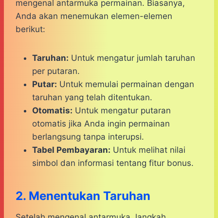
mengenal antarmuka permainan. Biasanya,
Anda akan menemukan elemen-elemen
berikut:
Taruhan:
Untuk mengatur jumlah taruhan
per putaran.
Putar:
Untuk memulai permainan dengan
taruhan yang telah ditentukan.
Otomatis:
Untuk mengatur putaran
otomatis jika Anda ingin permainan
berlangsung tanpa interupsi.
Tabel Pembayaran:
Untuk melihat nilai
simbol dan informasi tentang fitur bonus.
2. Menentukan Taruhan
Setelah mengenal antarmuka, langkah