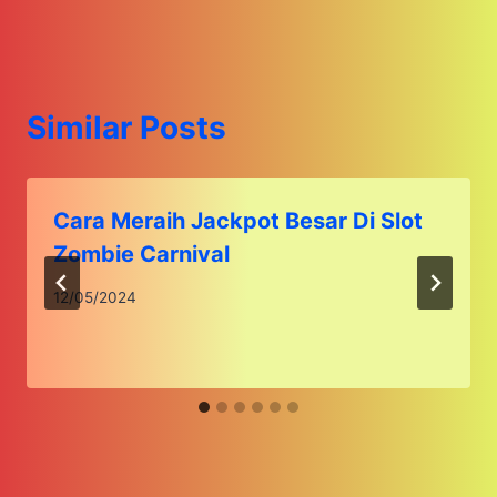
Similar Posts
Cara Meraih Jackpot Besar Di Slot
Zombie Carnival
12/05/2024