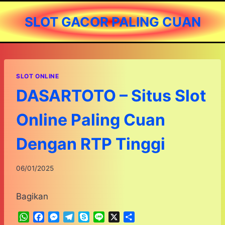
Skip
SLOT GACOR PALING CUAN
to
content
SLOT ONLINE
DASARTOTO – Situs Slot
Online Paling Cuan
Dengan RTP Tinggi
06/01/2025
Bagikan
W
F
M
T
S
L
X
S