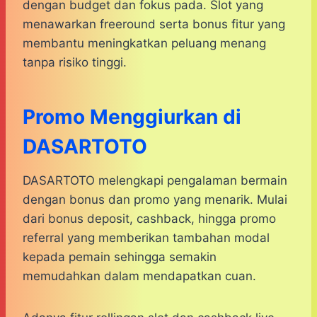
dengan budget dan fokus pada. Slot yang
menawarkan freeround serta bonus fitur yang
membantu meningkatkan peluang menang
tanpa risiko tinggi.
Promo Menggiurkan di
DASARTOTO
DASARTOTO melengkapi pengalaman bermain
dengan bonus dan promo yang menarik. Mulai
dari bonus deposit, cashback, hingga promo
referral yang memberikan tambahan modal
kepada pemain sehingga semakin
memudahkan dalam mendapatkan cuan.