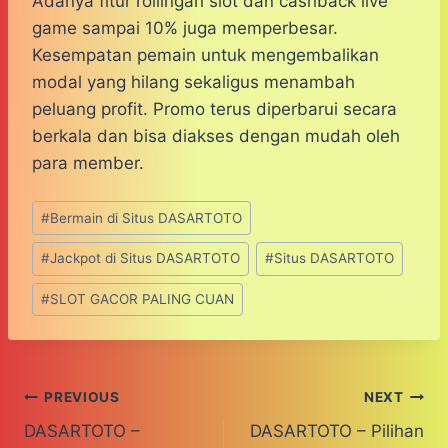
Adanya fitur rollingan slot dan cashback live
game sampai 10% juga memperbesar.
Kesempatan pemain untuk mengembalikan
modal yang hilang sekaligus menambah
peluang profit. Promo terus diperbarui secara
berkala dan bisa diakses dengan mudah oleh
para member.
Post
#
Bermain di Situs DASARTOTO
Tags:
#
Jackpot di Situs DASARTOTO
#
Situs DASARTOTO
#
SLOT GACOR PALING CUAN
Post
PREVIOUS
NEXT
DASARTOTO –
DASARTOTO – Pilihan
navigation