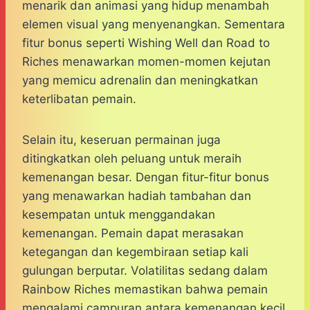
menarik dan animasi yang hidup menambah
elemen visual yang menyenangkan. Sementara
fitur bonus seperti Wishing Well dan Road to
Riches menawarkan momen-momen kejutan
yang memicu adrenalin dan meningkatkan
keterlibatan pemain.
Selain itu, keseruan permainan juga
ditingkatkan oleh peluang untuk meraih
kemenangan besar. Dengan fitur-fitur bonus
yang menawarkan hadiah tambahan dan
kesempatan untuk menggandakan
kemenangan. Pemain dapat merasakan
ketegangan dan kegembiraan setiap kali
gulungan berputar. Volatilitas sedang dalam
Rainbow Riches memastikan bahwa pemain
mengalami campuran antara kemenangan kecil