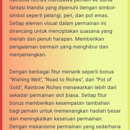
fantasi Irlandia yang dipenuhi dengan simbol-
simbol seperti pelangi, peri, dan pot emas.
Setiap elemen visual dalam permainan ini
dirancang untuk menciptakan suasana yang
meriah dan penuh harapan. Memberikan
pengalaman bermain yang menghibur dan
menyenangkan.
Dengan berbagai fitur menarik seperti bonus
“Wishing Well”, “Road to Riches”, dan “Pot of
Gold”, Rainbow Riches menawarkan lebih dari
sekadar permainan slot biasa. Setiap fitur
bonus memberikan kesempatan tambahan
bagi pemain untuk memenangkan hadiah besar
dan meningkatkan keseruan permainan.
Dengan mekanisme permainan yang sederhana