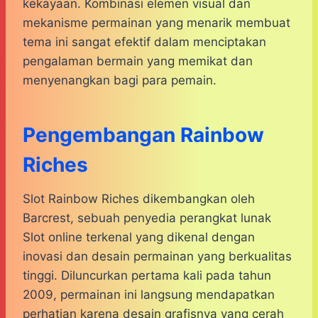
kekayaan. Kombinasi elemen visual dan
mekanisme permainan yang menarik membuat
tema ini sangat efektif dalam menciptakan
pengalaman bermain yang memikat dan
menyenangkan bagi para pemain.
Pengembangan Rainbow
Riches
Slot Rainbow Riches dikembangkan oleh
Barcrest, sebuah penyedia perangkat lunak
Slot online terkenal yang dikenal dengan
inovasi dan desain permainan yang berkualitas
tinggi. Diluncurkan pertama kali pada tahun
2009, permainan ini langsung mendapatkan
perhatian karena desain grafisnya yang cerah