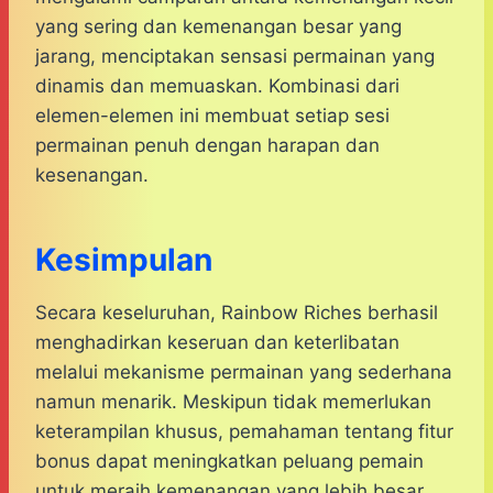
yang sering dan kemenangan besar yang
jarang, menciptakan sensasi permainan yang
dinamis dan memuaskan. Kombinasi dari
elemen-elemen ini membuat setiap sesi
permainan penuh dengan harapan dan
kesenangan.
Kesimpulan
Secara keseluruhan, Rainbow Riches berhasil
menghadirkan keseruan dan keterlibatan
melalui mekanisme permainan yang sederhana
namun menarik. Meskipun tidak memerlukan
keterampilan khusus, pemahaman tentang fitur
bonus dapat meningkatkan peluang pemain
untuk meraih kemenangan yang lebih besar.