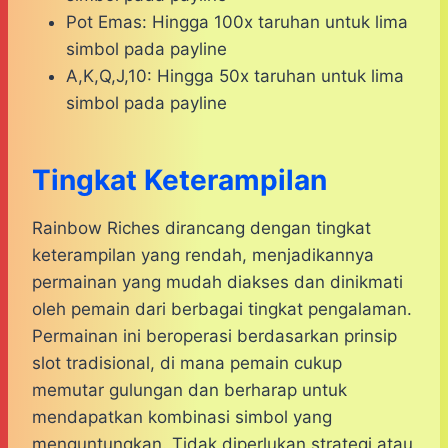
Pot Emas: Hingga 100x taruhan untuk lima
simbol pada payline
A,K,Q,J,10: Hingga 50x taruhan untuk lima
simbol pada payline
Tingkat Keterampilan
Rainbow Riches dirancang dengan tingkat
keterampilan yang rendah, menjadikannya
permainan yang mudah diakses dan dinikmati
oleh pemain dari berbagai tingkat pengalaman.
Permainan ini beroperasi berdasarkan prinsip
slot tradisional, di mana pemain cukup
memutar gulungan dan berharap untuk
mendapatkan kombinasi simbol yang
menguntungkan. Tidak diperlukan strategi atau