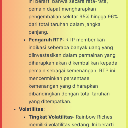
Ini berarti bahwa secara rata-rata,
pemain dapat mengharapkan
pengembalian sekitar 95% hingga 96%
dari total taruhan dalam jangka
panjang.
Pengaruh RTP
: RTP memberikan
indikasi seberapa banyak uang yang
diinvestasikan dalam permainan yang
diharapkan akan dikembalikan kepada
pemain sebagai kemenangan. RTP ini
mencerminkan persentase
kemenangan yang diharapkan
dibandingkan dengan total taruhan
yang ditempatkan.
Volatilitas
:
Tingkat Volatilitas
: Rainbow Riches
memiliki volatilitas sedang. Ini berarti