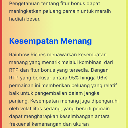
Pengetahuan tentang fitur bonus dapat
meningkatkan peluang pemain untuk meraih
hadiah besar.
Kesempatan Menang
Rainbow Riches menawarkan kesempatan
menang yang menarik melalui kombinasi dari
RTP dan fitur bonus yang tersedia. Dengan
RTP yang berkisar antara 95% hingga 96%,
permainan ini memberikan peluang yang relatif
baik untuk pengembalian dalam jangka
panjang. Kesempatan menang juga dipengaruhi
oleh volatilitas sedang, yang berarti pemain
dapat mengharapkan keseimbangan antara
frekuensi kemenangan dan ukuran