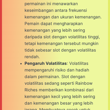
permainan ini menawarkan
keseimbangan antara frekuensi
kemenangan dan ukuran kemenangan.
Pemain dapat mengharapkan
kemenangan yang lebih sering
daripada slot dengan volatilitas tinggi,
tetapi kemenangan tersebut mungkin
tidak sebesar slot dengan volatilitas
rendah.
Pengaruh Volatilitas
: Volatilitas
mempengaruhi risiko dan hadiah
dalam permainan. Slot dengan
volatilitas sedang seperti Rainbow
Riches memberikan kombinasi dari
kemenangan kecil yang lebih sering
dan kemenangan besar yang lebih
jarang. Membuatnya cocok untuk