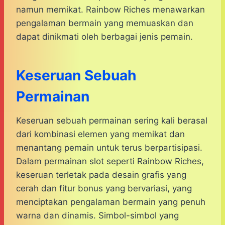
namun memikat. Rainbow Riches menawarkan
pengalaman bermain yang memuaskan dan
dapat dinikmati oleh berbagai jenis pemain.
Keseruan Sebuah
Permainan
Keseruan sebuah permainan sering kali berasal
dari kombinasi elemen yang memikat dan
menantang pemain untuk terus berpartisipasi.
Dalam permainan slot seperti Rainbow Riches,
keseruan terletak pada desain grafis yang
cerah dan fitur bonus yang bervariasi, yang
menciptakan pengalaman bermain yang penuh
warna dan dinamis. Simbol-simbol yang