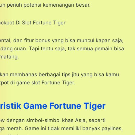
un penuh potensi kemenangan besar.
ntal, dan fitur bonus yang bisa muncul kapan saja,
dang cuan. Tapi tentu saja, tak semua pemain bisa
 matang.
 akan membahas berbagai tips jitu yang bisa kamu
ot di game slot Fortune Tiger.
ristik Game Fortune Tiger
row dengan simbol-simbol khas Asia, seperti
a merah. Game ini tidak memiliki banyak paylines,