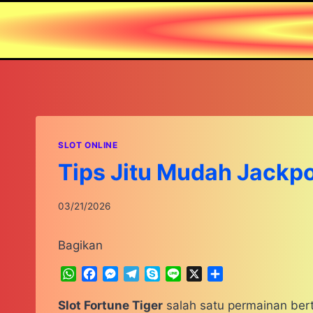
Skip
to
content
SLOT ONLINE
Tips Jitu Mudah Jackpot
03/21/2026
Bagikan
W
F
M
T
S
L
X
S
h
a
e
e
k
i
h
a
c
s
l
y
n
a
Slot Fortune Tiger
salah satu permainan bert