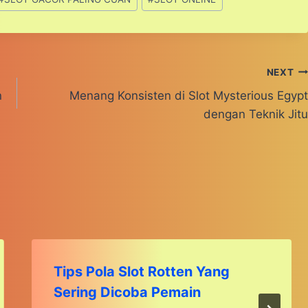
NEXT
n
Menang Konsisten di Slot Mysterious Egypt
dengan Teknik Jitu
Tips Pola Slot Rotten Yang
Sering Dicoba Pemain