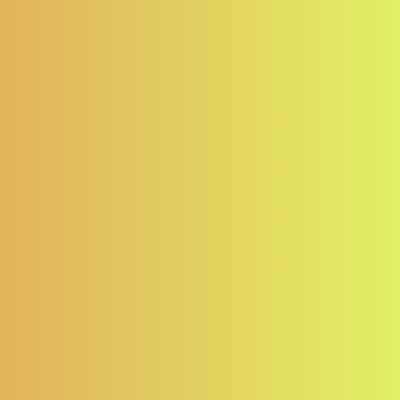
Tips Profesional untuk Menang
Jackpot di Dragon Hatch 2