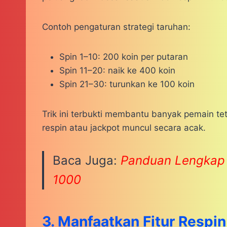
Contoh pengaturan strategi taruhan:
Spin 1–10: 200 koin per putaran
Spin 11–20: naik ke 400 koin
Spin 21–30: turunkan ke 100 koin
Trik ini terbukti membantu banyak pemain 
respin atau jackpot muncul secara acak.
Baca Juga:
Panduan Lengkap
1000
3. Manfaatkan Fitur Respi