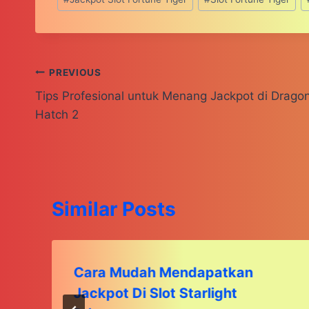
Tags:
Post
PREVIOUS
Tips Profesional untuk Menang Jackpot di Drago
navigation
Hatch 2
Similar Posts
Cara Mudah Mendapatkan
Jackpot Di Slot Starlight