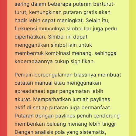
sering dalam beberapa putaran berturut-
turut, kemungkinan putaran gratis akan
hadir lebih cepat meningkat. Selain itu,
frekuensi munculnya simbol liar juga perlu
diperhatikan. Simbol ini dapat
menggantikan simbol lain untuk
membentuk kombinasi menang, sehingga
keberadaannya cukup signifikan.
Pemain berpengalaman biasanya membuat
catatan manual atau menggunakan
spreadsheet agar pengamatan lebih
akurat. Memperhatikan jumlah paylines
aktif di setiap putaran juga bermanfaat.
Putaran dengan paylines penuh cenderung
memberikan peluang menang lebih tinggi.
Dengan analisis pola yang sistematis,