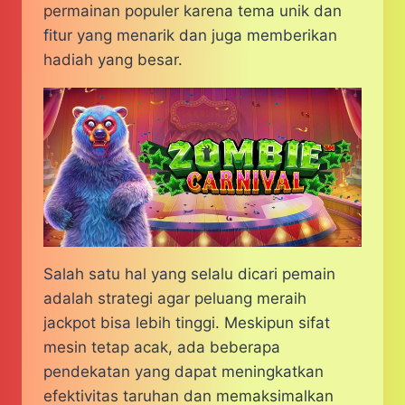
permainan populer karena tema unik dan
fitur yang menarik dan juga memberikan
hadiah yang besar.
Salah satu hal yang selalu dicari pemain
adalah strategi agar peluang meraih
jackpot bisa lebih tinggi. Meskipun sifat
mesin tetap acak, ada beberapa
pendekatan yang dapat meningkatkan
efektivitas taruhan dan memaksimalkan