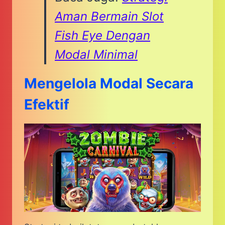
Aman Bermain Slot
Fish Eye Dengan
Modal Minimal
Mengelola Modal Secara
Efektif