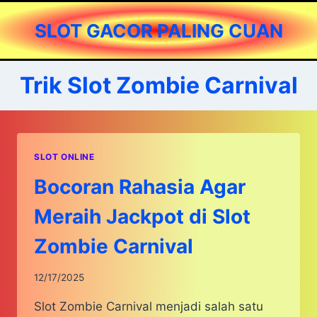
Skip
SLOT GACOR PALING CUAN
to
content
Trik Slot Zombie Carnival
SLOT ONLINE
Bocoran Rahasia Agar
Meraih Jackpot di Slot
Zombie Carnival
12/17/2025
Slot Zombie Carnival menjadi salah satu