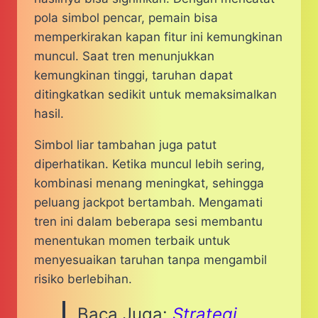
pola simbol pencar, pemain bisa
memperkirakan kapan fitur ini kemungkinan
muncul. Saat tren menunjukkan
kemungkinan tinggi, taruhan dapat
ditingkatkan sedikit untuk memaksimalkan
hasil.
Simbol liar tambahan juga patut
diperhatikan. Ketika muncul lebih sering,
kombinasi menang meningkat, sehingga
peluang jackpot bertambah. Mengamati
tren ini dalam beberapa sesi membantu
menentukan momen terbaik untuk
menyesuaikan taruhan tanpa mengambil
risiko berlebihan.
Baca Juga:
Strategi