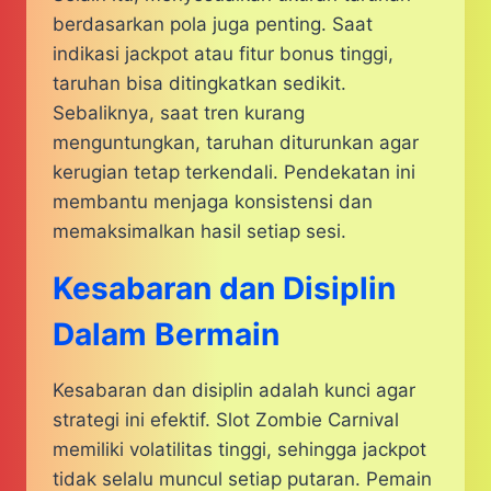
berdasarkan pola juga penting. Saat
indikasi jackpot atau fitur bonus tinggi,
taruhan bisa ditingkatkan sedikit.
Sebaliknya, saat tren kurang
menguntungkan, taruhan diturunkan agar
kerugian tetap terkendali. Pendekatan ini
membantu menjaga konsistensi dan
memaksimalkan hasil setiap sesi.
Kesabaran dan Disiplin
Dalam Bermain
Kesabaran dan disiplin adalah kunci agar
strategi ini efektif. Slot Zombie Carnival
memiliki volatilitas tinggi, sehingga jackpot
tidak selalu muncul setiap putaran. Pemain