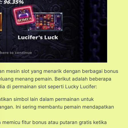
nan mesin slot yang menarik dengan berbagai bonus
peluang menang pemain. Berikut adalah beberapa
a di permainan slot seperti Lucky Lucifer:
ntikan simbol lain dalam permainan untuk
gan. Ini sering membantu pemain mendapatkan
 memicu fitur bonus atau putaran gratis ketika