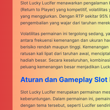
Slot Lucky Lucifer menawarkan pengalaman
(Return to Player) yang kompetitif, volatilit
yang menggiurkan. Dengan RTP sekitar 95%
pengembalian yang wajar dari taruhan merek
Volatilitas permainan ini tergolong sedang,
antara frekuensi kemenangan dan ukuran ha
berisiko rendah maupun tinggi. Kemenangan
ratusan kali lipat dari taruhan awal, menc
hadiah besar. Secara keseluruhan, kombinasi
peluang kemenangan besar menjadikan Lucky 
Aturan dan Gameplay Slot 
Slot Lucky Lucifer merupakan permainan mes
keberuntungan. Dalam permainan ini, pemai
dengan tema tersebut, seperti Lucifer sendir