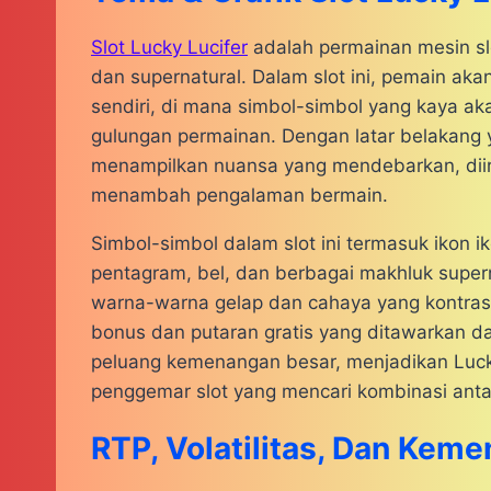
Slot Lucky Lucifer
adalah permainan mesin sl
dan supernatural. Dalam slot ini, pemain aka
sendiri, di mana simbol-simbol yang kaya 
gulungan permainan. Dengan latar belakang y
menampilkan nuansa yang mendebarkan, diiri
menambah pengalaman bermain.
Simbol-simbol dalam slot ini termasuk ikon i
pentagram, bel, dan berbagai makhluk supern
warna-warna gelap dan cahaya yang kontras y
bonus dan putaran gratis yang ditawarkan 
peluang kemenangan besar, menjadikan Lucky
penggemar slot yang mencari kombinasi anta
RTP, Volatilitas, Dan Kem