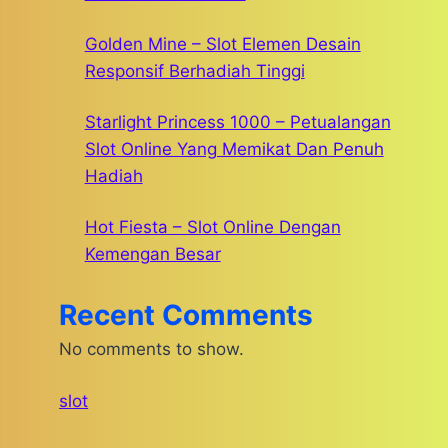
Golden Mine – Slot Elemen Desain
Responsif Berhadiah Tinggi
Starlight Princess 1000 – Petualangan
Slot Online Yang Memikat Dan Penuh
Hadiah
Hot Fiesta – Slot Online Dengan
Kemengan Besar
Recent Comments
No comments to show.
slot