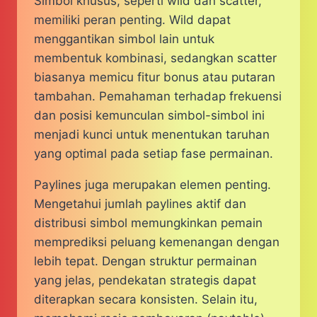
Simbol khusus, seperti wild dan scatter,
memiliki peran penting. Wild dapat
menggantikan simbol lain untuk
membentuk kombinasi, sedangkan scatter
biasanya memicu fitur bonus atau putaran
tambahan. Pemahaman terhadap frekuensi
dan posisi kemunculan simbol-simbol ini
menjadi kunci untuk menentukan taruhan
yang optimal pada setiap fase permainan.
Paylines juga merupakan elemen penting.
Mengetahui jumlah paylines aktif dan
distribusi simbol memungkinkan pemain
memprediksi peluang kemenangan dengan
lebih tepat. Dengan struktur permainan
yang jelas, pendekatan strategis dapat
diterapkan secara konsisten. Selain itu,