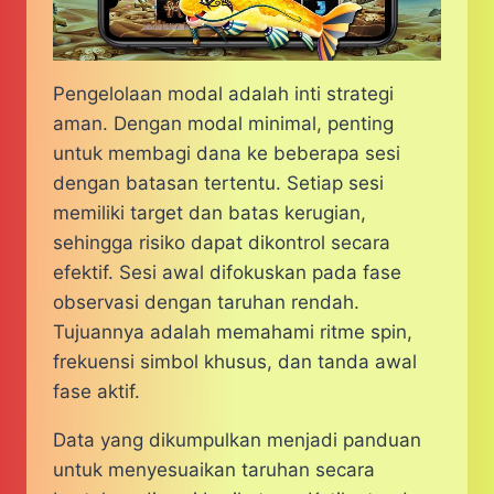
Pengelolaan modal adalah inti strategi
aman. Dengan modal minimal, penting
untuk membagi dana ke beberapa sesi
dengan batasan tertentu. Setiap sesi
memiliki target dan batas kerugian,
sehingga risiko dapat dikontrol secara
efektif. Sesi awal difokuskan pada fase
observasi dengan taruhan rendah.
Tujuannya adalah memahami ritme spin,
frekuensi simbol khusus, dan tanda awal
fase aktif.
Data yang dikumpulkan menjadi panduan
untuk menyesuaikan taruhan secara