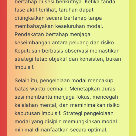
bertahap di sesi berikutnya. Ketika tanda
fase aktif terlihat, taruhan dapat
ditingkatkan secara bertahap tanpa
membahayakan keseluruhan modal.
Pendekatan bertahap menjaga
keseimbangan antara peluang dan risiko.
Keputusan berbasis observasi memastikan
strategi tetap objektif dan konsisten, bukan
impulsif.
Selain itu, pengelolaan modal mencakup
batas waktu bermain. Menetapkan durasi
sesi membantu menjaga fokus, mencegah
kelelahan mental, dan meminimalkan risiko
keputusan impulsif. Strategi pengelolaan
modal yang disiplin memungkinkan modal
minimal dimanfaatkan secara optimal.