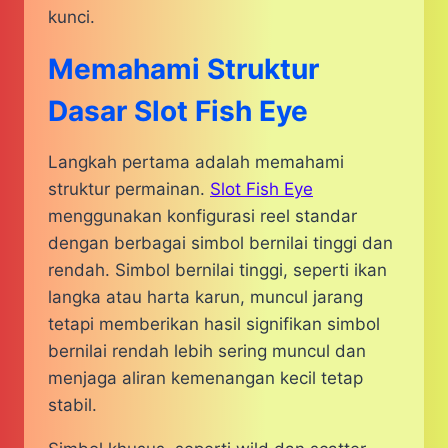
kunci.
Memahami Struktur
Dasar Slot Fish Eye
Langkah pertama adalah memahami
struktur permainan.
Slot Fish Eye
menggunakan konfigurasi reel standar
dengan berbagai simbol bernilai tinggi dan
rendah. Simbol bernilai tinggi, seperti ikan
langka atau harta karun, muncul jarang
tetapi memberikan hasil signifikan simbol
bernilai rendah lebih sering muncul dan
menjaga aliran kemenangan kecil tetap
stabil.