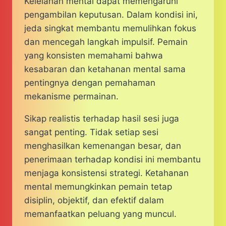
Kelelahan mental dapat memengaruhi
pengambilan keputusan. Dalam kondisi ini,
jeda singkat membantu memulihkan fokus
dan mencegah langkah impulsif. Pemain
yang konsisten memahami bahwa
kesabaran dan ketahanan mental sama
pentingnya dengan pemahaman
mekanisme permainan.
Sikap realistis terhadap hasil sesi juga
sangat penting. Tidak setiap sesi
menghasilkan kemenangan besar, dan
penerimaan terhadap kondisi ini membantu
menjaga konsistensi strategi. Ketahanan
mental memungkinkan pemain tetap
disiplin, objektif, dan efektif dalam
memanfaatkan peluang yang muncul.