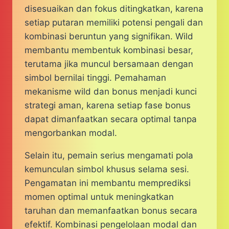
disesuaikan dan fokus ditingkatkan, karena
setiap putaran memiliki potensi pengali dan
kombinasi beruntun yang signifikan. Wild
membantu membentuk kombinasi besar,
terutama jika muncul bersamaan dengan
simbol bernilai tinggi. Pemahaman
mekanisme wild dan bonus menjadi kunci
strategi aman, karena setiap fase bonus
dapat dimanfaatkan secara optimal tanpa
mengorbankan modal.
Selain itu, pemain serius mengamati pola
kemunculan simbol khusus selama sesi.
Pengamatan ini membantu memprediksi
momen optimal untuk meningkatkan
taruhan dan memanfaatkan bonus secara
efektif. Kombinasi pengelolaan modal dan