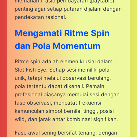
memahami rasio pembayaran (paytable)
penting agar setiap putaran dijalani dengan
pendekatan rasional.
Mengamati Ritme Spin
dan Pola Momentum
Ritme spin adalah elemen krusial dalam
Slot Fish Eye. Setiap sesi memiliki pola
unik, tetapi melalui observasi berulang,
pola tertentu dapat dikenali. Pemain
profesional biasanya memulai sesi dengan
fase observasi, mencatat frekuensi
kemunculan simbol bernilai tinggi, posisi
wild, dan jarak antar kombinasi signifikan.
Fase awal sering bersifat tenang, dengan