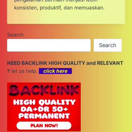
konsisten, produktif, dan memuaskan.
Search
Search
NEED BACKLINK HIGH QUALITY and RELEVANT
?
let us help.
click here