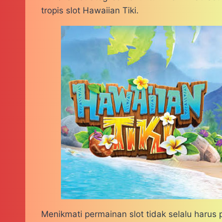
tropis slot Hawaiian Tiki.
Menikmati permainan slot tidak selalu harus