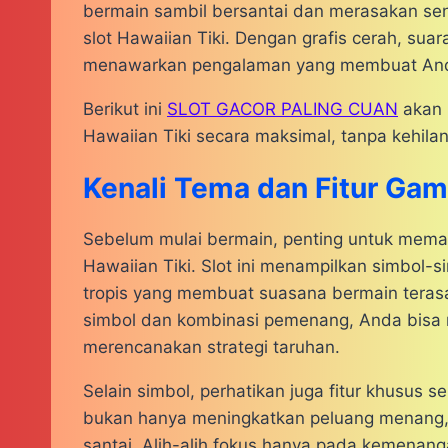
bermain sambil bersantai dan merasakan sens
slot Hawaiian Tiki. Dengan grafis cerah, sua
menawarkan pengalaman yang membuat Anda 
Berikut ini
SLOT GACOR PALING CUAN
akan 
Hawaiian Tiki secara maksimal, tanpa kehil
Kenali Tema dan Fitur Ga
Sebelum mulai bermain, penting untuk memah
Hawaiian Tiki. Slot ini menampilkan simbol-si
tropis yang membuat suasana bermain terasa
simbol dan kombinasi pemenang, Anda bisa 
merencanakan strategi taruhan.
Selain simbol, perhatikan juga fitur khusus sep
bukan hanya meningkatkan peluang menang,
santai. Alih-alih fokus hanya pada kemenan