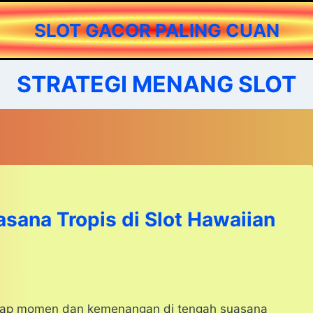
SLOT GACOR PALING CUAN
STRATEGI MENANG SLOT
asana Tropis di Slot Hawaiian
etiap momen dan kemenangan di tengah suasana