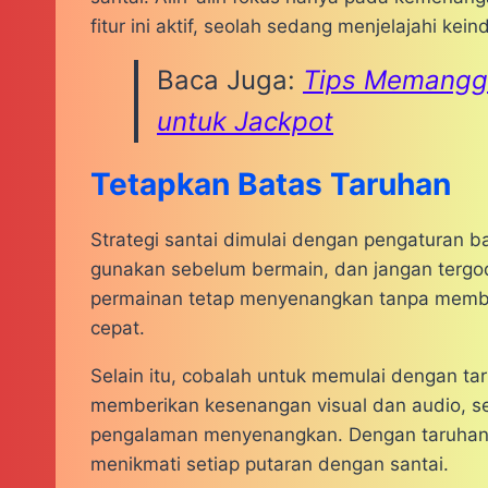
fitur ini aktif, seolah sedang menjelajahi kei
Baca Juga:
Tips Memanggi
untuk Jackpot
Tetapkan Batas Taruhan
Strategi santai dimulai dengan pengaturan b
gunakan sebelum bermain, dan jangan tergoda
permainan tetap menyenangkan tanpa membua
cepat.
Selain itu, cobalah untuk memulai dengan tar
memberikan kesenangan visual dan audio, se
pengalaman menyenangkan. Dengan taruhan y
menikmati setiap putaran dengan santai.