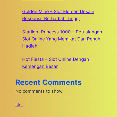
Golden Mine – Slot Elemen Desain
Responsif Berhadiah Tinggi
Starlight Princess 1000 – Petualangan
Slot Online Yang Memikat Dan Penuh
Hadiah
Hot Fiesta – Slot Online Dengan
Kemengan Besar
Recent Comments
No comments to show.
slot