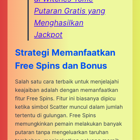
Putaran Gratis yang
Menghasilkan
Jackpot
Strategi Memanfaatkan
Free Spins dan Bonus
Salah satu cara terbaik untuk menjelajahi
keajaiban adalah dengan memanfaatkan
fitur Free Spins. Fitur ini biasanya dipicu
ketika simbol Scatter muncul dalam jumlah
tertentu di gulungan. Free Spins
memungkinkan pemain melakukan banyak
putaran tanpa mengeluarkan taruhan