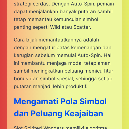
strategi cerdas. Dengan Auto-Spin, pemain
dapat menjalankan banyak putaran sambil
tetap memantau kemunculan simbol
penting seperti Wild atau Scatter.
Cara bijak memanfaatkannya adalah
dengan mengatur batas kemenangan dan
kerugian sebelum memulai Auto-Spin. Hal
ini membantu menjaga modal tetap aman
sambil meningkatkan peluang memicu fitur
bonus dan simbol spesial, sehingga setiap
putaran menjadi lebih produktif.
Mengamati Pola Simbol
dan Peluang Keajaiban
Slot Spirited Wonders memiliki algoritma