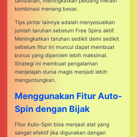
tambahan, meningkatkan peluang meraih
kombinasi menang besar.
Tips pintar lainnya adalah menyesuaikan
jumlah taruhan sebelum Free Spins aktif.
Meningkatkan taruhan sedikit demi sedikit
sebelum fitur ini muncul dapat membuat
bonus yang diperoleh lebih maksimal.
Strategi ini membuat pengalaman
menjelajah dunia magis menjadi lebih
menguntungkan.
Menggunakan Fitur Auto-
Spin dengan Bijak
Fitur Auto-Spin bisa menjadi alat yang
sangat efektif jika digunakan dengan