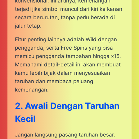
konvensional. Ini artinya, kemenangan
terjadi jika simbol muncul dari kiri ke kanan
secara berurutan, tanpa perlu berada di
jalur tetap.
Fitur penting lainnya adalah Wild dengan
pengganda, serta Free Spins yang bisa
memicu pengganda tambahan hingga x15.
Memahami detail-detail ini akan membuat
kamu lebih bijak dalam menyesuaikan
taruhan dan membaca peluang
kemenangan.
2. Awali Dengan Taruhan
Kecil
Jangan langsung pasang taruhan besar.