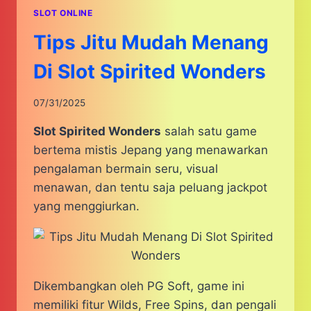
SLOT ONLINE
Tips Jitu Mudah Menang
Di Slot Spirited Wonders
07/31/2025
Slot Spirited Wonders
salah satu game
bertema mistis Jepang yang menawarkan
pengalaman bermain seru, visual
menawan, dan tentu saja peluang jackpot
yang menggiurkan.
Dikembangkan oleh PG Soft, game ini
memiliki fitur Wilds, Free Spins, dan pengali