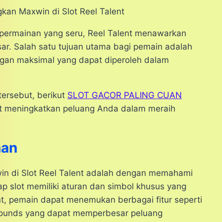
permainan yang seru, Reel Talent menawarkan
. Salah satu tujuan utama bagi pemain adalah
an maksimal yang dapat diperoleh dalam
rsebut, berikut
SLOT GACOR PALING CUAN
at meningkatkan peluang Anda dalam meraih
nan
 di Slot Reel Talent adalah dengan memahami
iap slot memiliki aturan dan simbol khusus yang
t, pemain dapat menemukan berbagai fitur seperti
 rounds yang dapat memperbesar peluang