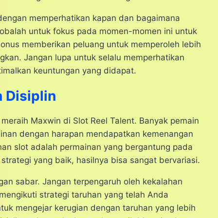
 dengan memperhatikan kapan dan bagaimana
 Cobalah untuk fokus pada momen-momen ini untuk
bonus memberikan peluang untuk memperoleh lebih
gkan. Jangan lupa untuk selalu memperhatikan
timalkan keuntungan yang didapat.
Disiplin
 meraih Maxwin di Slot Reel Talent. Banyak pemain
mainan dengan harapan mendapatkan kemenangan
nan slot adalah permainan yang bergantung pada
rategi yang baik, hasilnya bisa sangat bervariasi.
gan sabar. Jangan terpengaruh oleh kekalahan
mengikuti strategi taruhan yang telah Anda
tuk mengejar kerugian dengan taruhan yang lebih