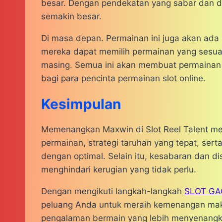
besar. Dengan pendekatan yang sabar dan di
semakin besar.
Di masa depan. Permainan ini juga akan ada 
mereka dapat memilih permainan yang sesua
masing. Semua ini akan membuat permainan
bagi para pencinta permainan slot online.
Kesimpulan
Memenangkan Maxwin di Slot Reel Talent m
permainan, strategi taruhan yang tepat, se
dengan optimal. Selain itu, kesabaran dan di
menghindari kerugian yang tidak perlu.
Dengan mengikuti langkah-langkah
SLOT GA
peluang Anda untuk meraih kemenangan maks
pengalaman bermain yang lebih menyenangk