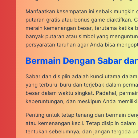
Manfaatkan kesempatan ini sebaik mungkin
putaran gratis atau bonus game diaktifkan.
meraih kemenangan besar, terutama ketika 
banyak putaran atau simbol yang menguntun
persyaratan taruhan agar Anda bisa mengop
Bermain Dengan Sabar dan 
Sabar dan disiplin adalah kunci utama dalam
yang terburu-buru dan terjebak dalam per
besar dalam waktu singkat. Padahal, permai
keberuntungan, dan meskipun Anda memiliki st
Penting untuk tetap tenang dan bermain den
atau kemenangan kecil. Tetap disiplin dalam 
tentukan sebelumnya, dan jangan tergoda un