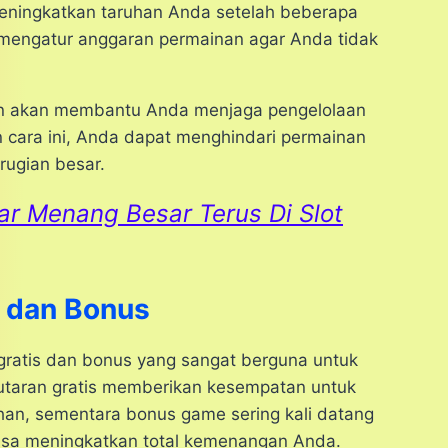
meningkatkan taruhan Anda setelah beberapa
k mengatur anggaran permainan agar Anda tidak
n akan membantu Anda menjaga pengelolaan
 cara ini, Anda dapat menghindari permainan
rugian besar.
gar Menang Besar Terus Di Slot
s dan Bonus
 gratis dan bonus yang sangat berguna untuk
taran gratis memberikan kesempatan untuk
an, sementara bonus game sering kali datang
 bisa meningkatkan total kemenangan Anda.