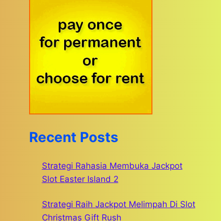
Recent Posts
Strategi Rahasia Membuka Jackpot
Slot Easter Island 2
Strategi Raih Jackpot Melimpah Di Slot
Christmas Gift Rush