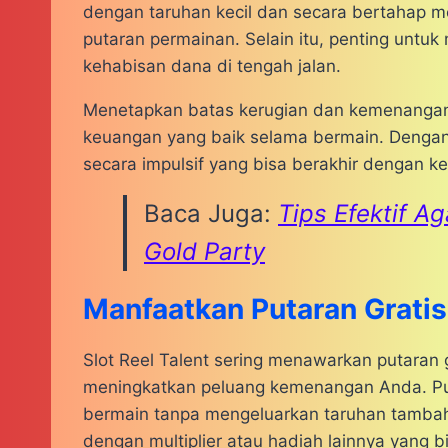
dengan taruhan kecil dan secara bertahap 
putaran permainan. Selain itu, penting untu
kehabisan dana di tengah jalan.
Menetapkan batas kerugian dan kemenanga
keuangan yang baik selama bermain. Dengan
secara impulsif yang bisa berakhir dengan ke
Baca Juga:
Tips Efektif A
Gold Party
Manfaatkan Putaran Grati
Slot Reel Talent sering menawarkan putaran
meningkatkan peluang kemenangan Anda. Pu
bermain tanpa mengeluarkan taruhan tambah
dengan multiplier atau hadiah lainnya yang