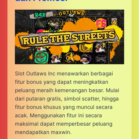
Slot Outlaws Inc menawarkan berbagai
fitur bonus yang dapat meningkatkan
peluang meraih kemenangan besar. Mulai
dari putaran gratis, simbol scatter, hingga
fitur bonus khusus yang muncul secara
acak. Menggunakan fitur ini secara
maksimal dapat memperbesar peluang
mendapatkan maxwin.