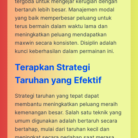
tergoda untuk mengejar kerugian dengan
bertaruh lebih besar. Manajemen modal
yang baik memperbesar peluang untuk
terus bermain dalam waktu lama dan
meningkatkan peluang mendapatkan
maxwin secara konsisten. Disiplin adalah
kunci keberhasilan dalam permainan ini.
Terapkan Strategi
Taruhan yang Efektif
Strategi taruhan yang tepat dapat
membantu meningkatkan peluang meraih
kemenangan besar. Salah satu teknik yang
umum digunakan adalah bertaruh secara
bertahap, mulai dari taruhan kecil dan
meningkat secara perlahan saat merasa