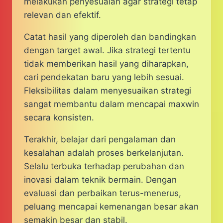
melakukan penyesuaian agar strategi tetap
relevan dan efektif.
Catat hasil yang diperoleh dan bandingkan
dengan target awal. Jika strategi tertentu
tidak memberikan hasil yang diharapkan,
cari pendekatan baru yang lebih sesuai.
Fleksibilitas dalam menyesuaikan strategi
sangat membantu dalam mencapai maxwin
secara konsisten.
Terakhir, belajar dari pengalaman dan
kesalahan adalah proses berkelanjutan.
Selalu terbuka terhadap perubahan dan
inovasi dalam teknik bermain. Dengan
evaluasi dan perbaikan terus-menerus,
peluang mencapai kemenangan besar akan
semakin besar dan stabil.