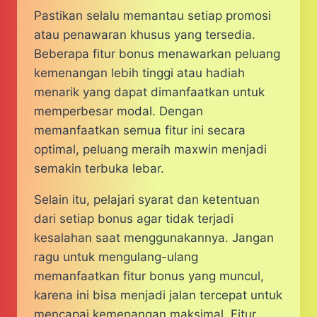
Pastikan selalu memantau setiap promosi
atau penawaran khusus yang tersedia.
Beberapa fitur bonus menawarkan peluang
kemenangan lebih tinggi atau hadiah
menarik yang dapat dimanfaatkan untuk
memperbesar modal. Dengan
memanfaatkan semua fitur ini secara
optimal, peluang meraih maxwin menjadi
semakin terbuka lebar.
Selain itu, pelajari syarat dan ketentuan
dari setiap bonus agar tidak terjadi
kesalahan saat menggunakannya. Jangan
ragu untuk mengulang-ulang
memanfaatkan fitur bonus yang muncul,
karena ini bisa menjadi jalan tercepat untuk
mencapai kemenangan maksimal. Fitur