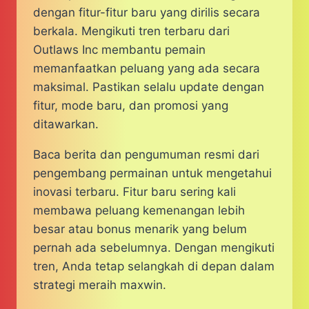
dengan fitur-fitur baru yang dirilis secara
berkala. Mengikuti tren terbaru dari
Outlaws Inc membantu pemain
memanfaatkan peluang yang ada secara
maksimal. Pastikan selalu update dengan
fitur, mode baru, dan promosi yang
ditawarkan.
Baca berita dan pengumuman resmi dari
pengembang permainan untuk mengetahui
inovasi terbaru. Fitur baru sering kali
membawa peluang kemenangan lebih
besar atau bonus menarik yang belum
pernah ada sebelumnya. Dengan mengikuti
tren, Anda tetap selangkah di depan dalam
strategi meraih maxwin.