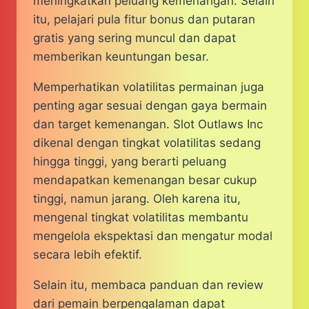
meningkatkan peluang kemenangan. Selain
itu, pelajari pula fitur bonus dan putaran
gratis yang sering muncul dan dapat
memberikan keuntungan besar.
Memperhatikan volatilitas permainan juga
penting agar sesuai dengan gaya bermain
dan target kemenangan. Slot Outlaws Inc
dikenal dengan tingkat volatilitas sedang
hingga tinggi, yang berarti peluang
mendapatkan kemenangan besar cukup
tinggi, namun jarang. Oleh karena itu,
mengenal tingkat volatilitas membantu
mengelola ekspektasi dan mengatur modal
secara lebih efektif.
Selain itu, membaca panduan dan review
dari pemain berpengalaman dapat