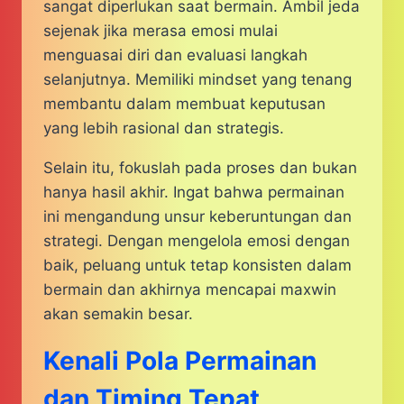
sangat diperlukan saat bermain. Ambil jeda
sejenak jika merasa emosi mulai
menguasai diri dan evaluasi langkah
selanjutnya. Memiliki mindset yang tenang
membantu dalam membuat keputusan
yang lebih rasional dan strategis.
Selain itu, fokuslah pada proses dan bukan
hanya hasil akhir. Ingat bahwa permainan
ini mengandung unsur keberuntungan dan
strategi. Dengan mengelola emosi dengan
baik, peluang untuk tetap konsisten dalam
bermain dan akhirnya mencapai maxwin
akan semakin besar.
Kenali Pola Permainan
dan Timing Tepat