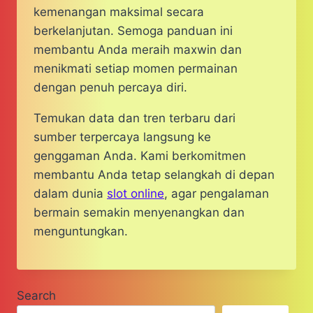
kemenangan maksimal secara
berkelanjutan. Semoga panduan ini
membantu Anda meraih maxwin dan
menikmati setiap momen permainan
dengan penuh percaya diri.
Temukan data dan tren terbaru dari
sumber terpercaya langsung ke
genggaman Anda. Kami berkomitmen
membantu Anda tetap selangkah di depan
dalam dunia
slot online
, agar pengalaman
bermain semakin menyenangkan dan
menguntungkan.
Search