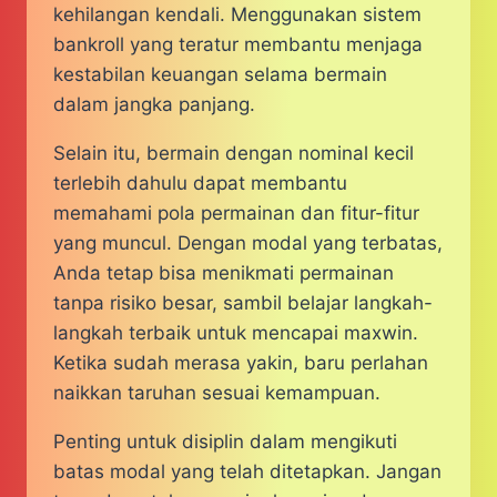
kehilangan kendali. Menggunakan sistem
bankroll yang teratur membantu menjaga
kestabilan keuangan selama bermain
dalam jangka panjang.
Selain itu, bermain dengan nominal kecil
terlebih dahulu dapat membantu
memahami pola permainan dan fitur-fitur
yang muncul. Dengan modal yang terbatas,
Anda tetap bisa menikmati permainan
tanpa risiko besar, sambil belajar langkah-
langkah terbaik untuk mencapai maxwin.
Ketika sudah merasa yakin, baru perlahan
naikkan taruhan sesuai kemampuan.
Penting untuk disiplin dalam mengikuti
batas modal yang telah ditetapkan. Jangan