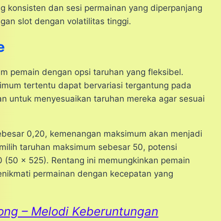
 konsisten dan sesi permainan yang diperpanjang
gan slot dengan volatilitas tinggi.
e
pemain dengan opsi taruhan yang fleksibel.
mum tertentu dapat bervariasi tergantung pada
an untuk menyesuaikan taruhan mereka agar sesuai
 sebesar 0,20, kemenangan maksimum akan menjadi
emilih taruhan maksimum sebesar 50, potensi
(50 x 525). Rentang ini memungkinkan pemain
menikmati permainan dengan kecepatan yang
ong – Melodi Keberuntungan