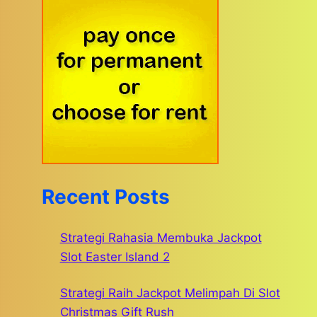
Recent Posts
Strategi Rahasia Membuka Jackpot
Slot Easter Island 2
Strategi Raih Jackpot Melimpah Di Slot
Christmas Gift Rush