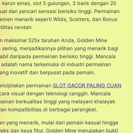
a karun emas, slot 5 gulungan, 3 baris dengan 20
ual dan pencari sensasi berisiko tinggi. Permainan
lemen menarik seperti Wilds, Scatters, dan Bonus
litas rendah.
 maksimal 525x taruhan Anda, Golden Mine
 sering, menjadikannya pilihan yang menarik bagi
il daripada permainan berisiko tinggi. Mancala
 adalah nama terkemuka di industri permainan
ang inovatif dan berpusat pada pemain.
enciptakan permainan
SLOT GACOR PALING CUAN
ra visual dengan teknologi canggih. Mancala
inan berkualitas tinggi yang melayani khalayak
n kompatibilitas di berbagai perangkat.
n yang menarik, mulai dari pemain kasual hingga
eks dan kaya fitur. Golden Mine merupakan bukti