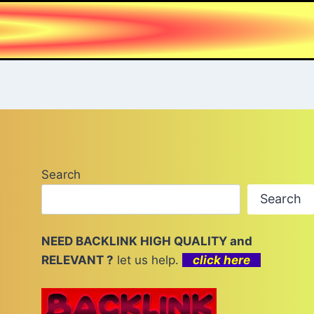
Search
Search
NEED BACKLINK HIGH QUALITY and
RELEVANT ?
let us help.
click here