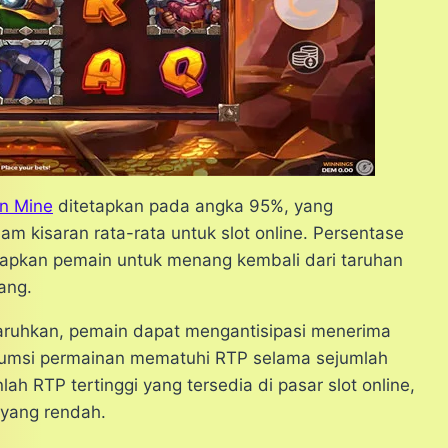
en Mine
ditetapkan pada angka 95%, yang
 kisaran rata-rata untuk slot online. Persentase
rapkan pemain untuk menang kembali dari taruhan
ang.
taruhkan, pemain dapat mengantisipasi menerima
umsi permainan mematuhi RTP selama sejumlah
ah RTP tertinggi yang tersedia di pasar slot online,
t yang rendah.