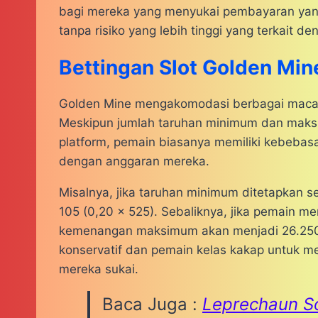
bagi mereka yang menyukai pembayaran yang
tanpa risiko yang lebih tinggi yang terkait den
Bettingan Slot Golden Min
Golden Mine mengakomodasi berbagai macam 
Meskipun jumlah taruhan minimum dan maksi
platform, pemain biasanya memiliki kebebas
dengan anggaran mereka.
Misalnya, jika taruhan minimum ditetapkan
105 (0,20 x 525). Sebaliknya, jika pemain m
kemenangan maksimum akan menjadi 26.250 
konservatif dan pemain kelas kakap untuk 
mereka sukai.
Baca Juga :
Leprechaun S