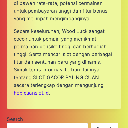
di bawah rata-rata, potensi permainan
untuk pembayaran tinggi dan fitur bonus
yang melimpah mengimbanginya.
Secara keseluruhan, Wood Luck sangat
cocok untuk pemain yang menikmati
permainan berisiko tinggi dan berhadiah
tinggi. Serta mencari slot dengan berbagai
fitur dan sentuhan baru yang dinamis.
Simak terus informasi terbaru lainnya
tentang SLOT GACOR PALING CUAN
secara terlengkap dengan mengunjungi
hobicuanslot.id
.
Search