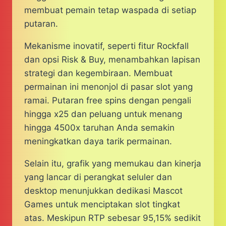
membuat pemain tetap waspada di setiap
putaran.
Mekanisme inovatif, seperti fitur Rockfall
dan opsi Risk & Buy, menambahkan lapisan
strategi dan kegembiraan. Membuat
permainan ini menonjol di pasar slot yang
ramai. Putaran free spins dengan pengali
hingga x25 dan peluang untuk menang
hingga 4500x taruhan Anda semakin
meningkatkan daya tarik permainan.
Selain itu, grafik yang memukau dan kinerja
yang lancar di perangkat seluler dan
desktop menunjukkan dedikasi Mascot
Games untuk menciptakan slot tingkat
atas. Meskipun RTP sebesar 95,15% sedikit