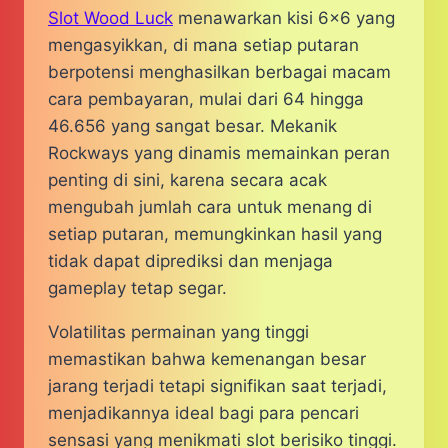
Slot Wood Luck
menawarkan kisi 6×6 yang
mengasyikkan, di mana setiap putaran
berpotensi menghasilkan berbagai macam
cara pembayaran, mulai dari 64 hingga
46.656 yang sangat besar. Mekanik
Rockways yang dinamis memainkan peran
penting di sini, karena secara acak
mengubah jumlah cara untuk menang di
setiap putaran, memungkinkan hasil yang
tidak dapat diprediksi dan menjaga
gameplay tetap segar.
Volatilitas permainan yang tinggi
memastikan bahwa kemenangan besar
jarang terjadi tetapi signifikan saat terjadi,
menjadikannya ideal bagi para pencari
sensasi yang menikmati slot berisiko tinggi.