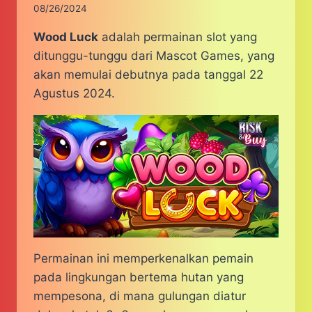
08/26/2024
Wood Luck
adalah permainan slot yang
ditunggu-tunggu dari Mascot Games, yang
akan memulai debutnya pada tanggal 22
Agustus 2024.
Permainan ini memperkenalkan pemain
pada lingkungan bertema hutan yang
mempesona, di mana gulungan diatur