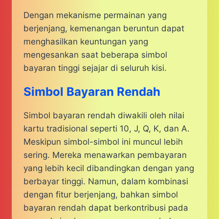
Dengan mekanisme permainan yang
berjenjang, kemenangan beruntun dapat
menghasilkan keuntungan yang
mengesankan saat beberapa simbol
bayaran tinggi sejajar di seluruh kisi.
Simbol Bayaran Rendah
Simbol bayaran rendah diwakili oleh nilai
kartu tradisional seperti 10, J, Q, K, dan A.
Meskipun simbol-simbol ini muncul lebih
sering. Mereka menawarkan pembayaran
yang lebih kecil dibandingkan dengan yang
berbayar tinggi. Namun, dalam kombinasi
dengan fitur berjenjang, bahkan simbol
bayaran rendah dapat berkontribusi pada