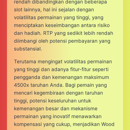
rendah dibandingkan dengan beberapa
slot lainnya, hal ini sejalan dengan
volatilitas permainan yang tinggi, yang
menciptakan keseimbangan antara risiko
dan hadiah. RTP yang sedikit lebih rendah
diimbangi oleh potensi pembayaran yang
substansial.
Terutama mengingat volatilitas permainan
yang tinggi dan adanya fitur-fitur seperti
pengganda dan kemenangan maksimum
4500x taruhan Anda. Bagi pemain yang
mencari kegembiraan dengan taruhan
tinggi, potensi keseluruhan untuk
kemenangan besar dan mekanisme
permainan yang inovatif menawarkan
kompensasi yang cukup, menjadikan Wood