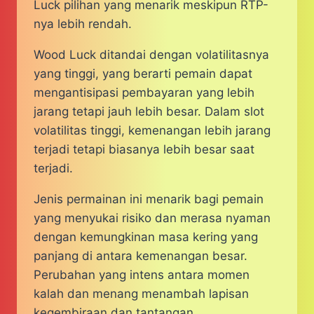
Luck pilihan yang menarik meskipun RTP-
nya lebih rendah.
Wood Luck ditandai dengan volatilitasnya
yang tinggi, yang berarti pemain dapat
mengantisipasi pembayaran yang lebih
jarang tetapi jauh lebih besar. Dalam slot
volatilitas tinggi, kemenangan lebih jarang
terjadi tetapi biasanya lebih besar saat
terjadi.
Jenis permainan ini menarik bagi pemain
yang menyukai risiko dan merasa nyaman
dengan kemungkinan masa kering yang
panjang di antara kemenangan besar.
Perubahan yang intens antara momen
kalah dan menang menambah lapisan
kegembiraan dan tantangan,