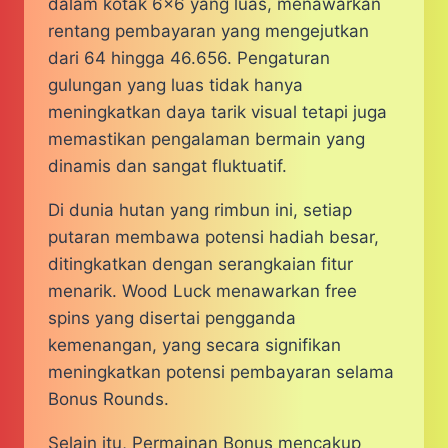
dalam kotak 6×6 yang luas, menawarkan
rentang pembayaran yang mengejutkan
dari 64 hingga 46.656. Pengaturan
gulungan yang luas tidak hanya
meningkatkan daya tarik visual tetapi juga
memastikan pengalaman bermain yang
dinamis dan sangat fluktuatif.
Di dunia hutan yang rimbun ini, setiap
putaran membawa potensi hadiah besar,
ditingkatkan dengan serangkaian fitur
menarik. Wood Luck menawarkan free
spins yang disertai pengganda
kemenangan, yang secara signifikan
meningkatkan potensi pembayaran selama
Bonus Rounds.
Selain itu, Permainan Bonus mencakup