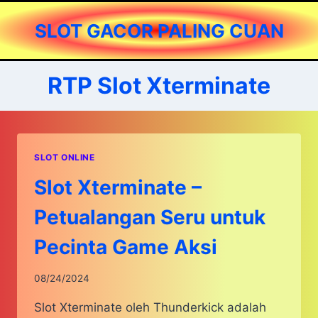
Skip
SLOT GACOR PALING CUAN
to
content
RTP Slot Xterminate
SLOT ONLINE
Slot Xterminate –
Petualangan Seru untuk
Pecinta Game Aksi
08/24/2024
Slot Xterminate oleh Thunderkick adalah