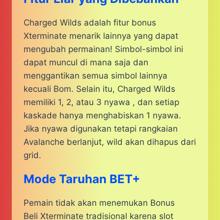
Charged Wilds adalah fitur bonus
Xterminate menarik lainnya yang dapat
mengubah permainan! Simbol-simbol ini
dapat muncul di mana saja dan
menggantikan semua simbol lainnya
kecuali Bom. Selain itu, Charged Wilds
memiliki 1, 2, atau 3 nyawa , dan setiap
kaskade hanya menghabiskan 1 nyawa.
Jika nyawa digunakan tetapi rangkaian
Avalanche berlanjut, wild akan dihapus dari
grid.
Mode Taruhan BET+
Pemain tidak akan menemukan Bonus
Beli Xterminate tradisional karena slot