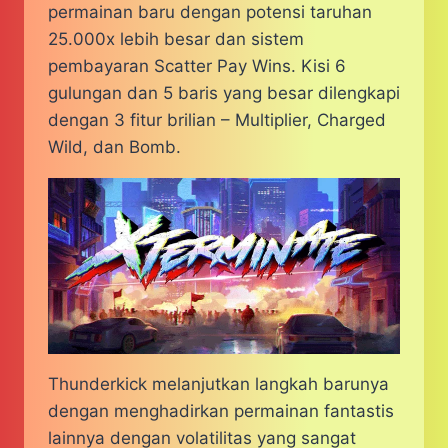
permainan baru dengan potensi taruhan
25.000x lebih besar dan sistem
pembayaran Scatter Pay Wins. Kisi 6
gulungan dan 5 baris yang besar dilengkapi
dengan 3 fitur brilian – Multiplier, Charged
Wild, dan Bomb.
Thunderkick melanjutkan langkah barunya
dengan menghadirkan permainan fantastis
lainnya dengan volatilitas yang sangat