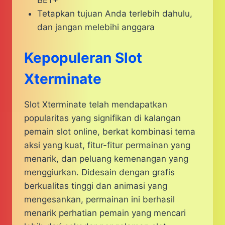
BET+
Tetapkan tujuan Anda terlebih dahulu,
dan jangan melebihi anggara
Kepopuleran Slot
Xterminate
Slot Xterminate telah mendapatkan
popularitas yang signifikan di kalangan
pemain slot online, berkat kombinasi tema
aksi yang kuat, fitur-fitur permainan yang
menarik, dan peluang kemenangan yang
menggiurkan. Didesain dengan grafis
berkualitas tinggi dan animasi yang
mengesankan, permainan ini berhasil
menarik perhatian pemain yang mencari