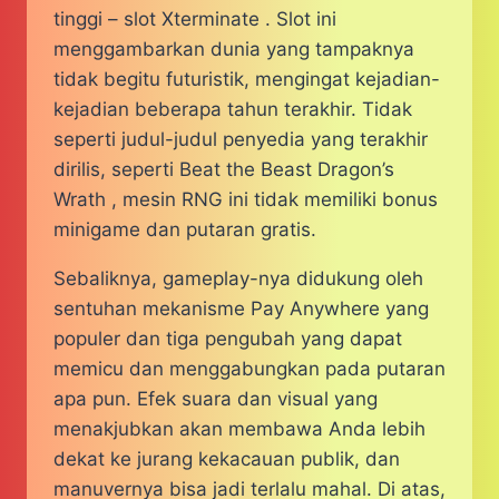
tinggi – slot Xterminate . Slot ini
menggambarkan dunia yang tampaknya
tidak begitu futuristik, mengingat kejadian-
kejadian beberapa tahun terakhir. Tidak
seperti judul-judul penyedia yang terakhir
dirilis, seperti Beat the Beast Dragon’s
Wrath , mesin RNG ini tidak memiliki bonus
minigame dan putaran gratis.
Sebaliknya, gameplay-nya didukung oleh
sentuhan mekanisme Pay Anywhere yang
populer dan tiga pengubah yang dapat
memicu dan menggabungkan pada putaran
apa pun. Efek suara dan visual yang
menakjubkan akan membawa Anda lebih
dekat ke jurang kekacauan publik, dan
manuvernya bisa jadi terlalu mahal. Di atas,