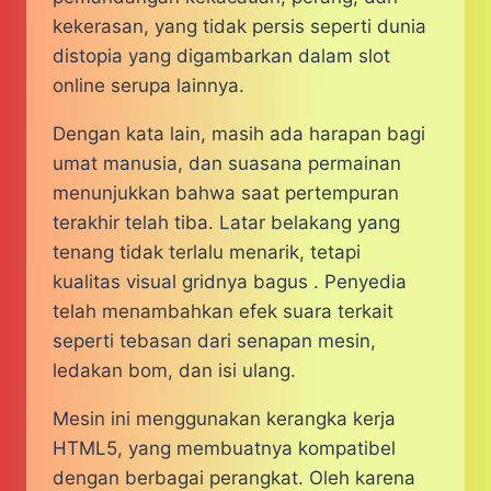
kekerasan, yang tidak persis seperti dunia
distopia yang digambarkan dalam slot
online serupa lainnya.
Dengan kata lain, masih ada harapan bagi
umat manusia, dan suasana permainan
menunjukkan bahwa saat pertempuran
terakhir telah tiba. Latar belakang yang
tenang tidak terlalu menarik, tetapi
kualitas visual gridnya bagus . Penyedia
telah menambahkan efek suara terkait
seperti tebasan dari senapan mesin,
ledakan bom, dan isi ulang.
Mesin ini menggunakan kerangka kerja
HTML5, yang membuatnya kompatibel
dengan berbagai perangkat. Oleh karena