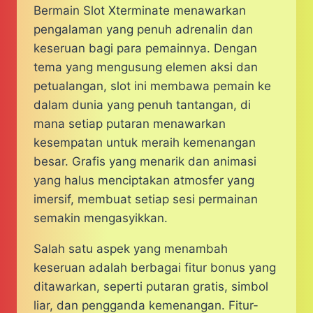
Bermain Slot Xterminate menawarkan
pengalaman yang penuh adrenalin dan
keseruan bagi para pemainnya. Dengan
tema yang mengusung elemen aksi dan
petualangan, slot ini membawa pemain ke
dalam dunia yang penuh tantangan, di
mana setiap putaran menawarkan
kesempatan untuk meraih kemenangan
besar. Grafis yang menarik dan animasi
yang halus menciptakan atmosfer yang
imersif, membuat setiap sesi permainan
semakin mengasyikkan.
Salah satu aspek yang menambah
keseruan adalah berbagai fitur bonus yang
ditawarkan, seperti putaran gratis, simbol
liar, dan pengganda kemenangan. Fitur-