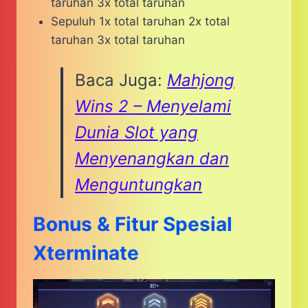
taruhan 3x total taruhan
Sepuluh 1x total taruhan 2x total
taruhan 3x total taruhan
Baca Juga:
Mahjong
Wins 2 – Menyelami
Dunia Slot yang
Menyenangkan dan
Menguntungkan
Bonus & Fitur Spesial
Xterminate