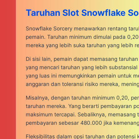
Taruhan Slot Snowflake So
Snowflake Sorcery menawarkan rentang taruh
pemain. Taruhan minimum dimulai pada 0,20
mereka yang lebih suka taruhan yang lebih re
Di sisi lain, pemain dapat memasang taruh
yang mencari taruhan yang lebih substansial
yang luas ini memungkinkan pemain untuk m
anggaran dan toleransi risiko mereka, meni
Misalnya, dengan taruhan minimum 0,20, pem
taruhan mereka. Yang berarti pembayaran po
maksimum tercapai. Sebaliknya, memasang 
pembayaran sebesar 480.000 jika kemenang
Fleksibilitas dalam opsi taruhan dan poten