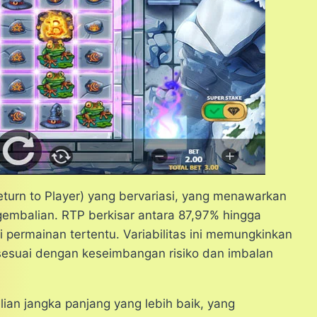
eturn to Player) yang bervariasi, yang menawarkan
ngembalian. RTP berkisar antara 87,97% hingga
 permainan tertentu. Variabilitas ini memungkinkan
sesuai dengan keseimbangan risiko dan imbalan
ian jangka panjang yang lebih baik, yang