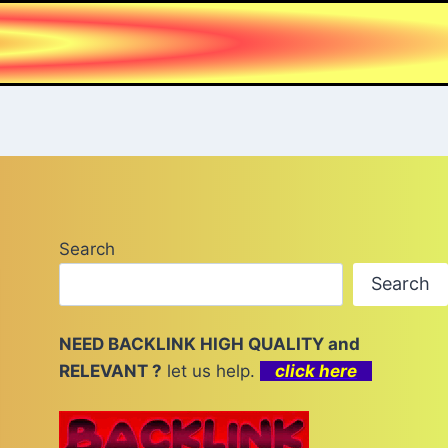
Search
Search
NEED BACKLINK HIGH QUALITY and
RELEVANT ?
let us help.
click here