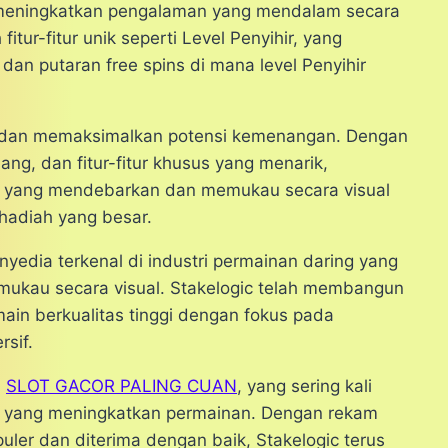
 meningkatkan pengalaman yang mendalam secara
fitur-fitur unik seperti Level Penyihir, yang
an putaran free spins di mana level Penyihir
 dan memaksimalkan potensi kemenangan. Dengan
dang, dan fitur-fitur khusus yang menarik,
 yang mendebarkan dan memukau secara visual
hadiah yang besar.
nyedia terkenal di industri permainan daring yang
emukau secara visual. Stakelogic telah membangun
in berkualitas tinggi dengan fokus pada
sif.
m
SLOT GACOR PALING CUAN
, yang sering kali
ih yang meningkatkan permainan. Dengan rekam
ler dan diterima dengan baik, Stakelogic terus