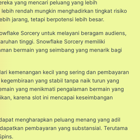
ereka yang mencari peluang yang lebih
ebih rendah mungkin menghadirkan tingkat risiko
bih jarang, tetapi berpotensi lebih besar.
nowflake Sorcery untuk melayani beragam audiens,
aruhan tinggi. Snowflake Sorcery memiliki
laman bermain yang seimbang yang menarik bagi
 dari kemenangan kecil yang sering dan pembayaran
 kegembiraan yang stabil tanpa naik turun yang
k pemain yang menikmati pengalaman bermain yang
fikan, karena slot ini mencapai keseimbangan
n dapat mengharapkan peluang menang yang adil
ndapatkan pembayaran yang substansial. Terutama
Spins.