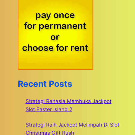
Recent Posts
Strategi Rahasia Membuka Jackpot
Slot Easter Island 2
Strategi Raih Jackpot Melimpah Di Slot
Christmas Gift Rush