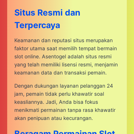
Situs Resmi dan
Terpercaya
Keamanan dan reputasi situs merupakan
faktor utama saat memilih tempat bermain
slot online. Asentogel adalah situs resmi
yang telah memiliki lisensi resmi, menjamin
keamanan data dan transaksi pemain.
Dengan dukungan layanan pelanggan 24
jam, pemain tidak perlu khawatir soal
keasliannya. Jadi, Anda bisa fokus
menikmati permainan tanpa rasa khawatir
akan penipuan atau kecurangan.
Beragam Permainan Slot