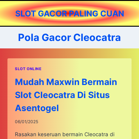
Skip
SLOT GACOR PALING CUAN
to
content
Pola Gacor Cleocatra
SLOT ONLINE
Mudah Maxwin Bermain
Slot Cleocatra Di Situs
Asentogel
06/01/2025
Rasakan keseruan bermain Cleocatra di