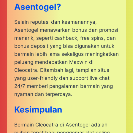
Asentogel?
Selain reputasi dan keamanannya,
Asentogel menawarkan bonus dan promosi
menarik, seperti cashback, free spins, dan
bonus deposit yang bisa digunakan untuk
bermain lebih lama sekaligus meningkatkan
peluang mendapatkan Maxwin di
Cleocatra. Ditambah lagi, tampilan situs
yang user-friendly dan support live chat
24/7 memberi pengalaman bermain yang
nyaman dan terpercaya.
Kesimpulan
Bermain Cleocatra di Asentogel adalah
pilihan tepat bagi penggemar slot online