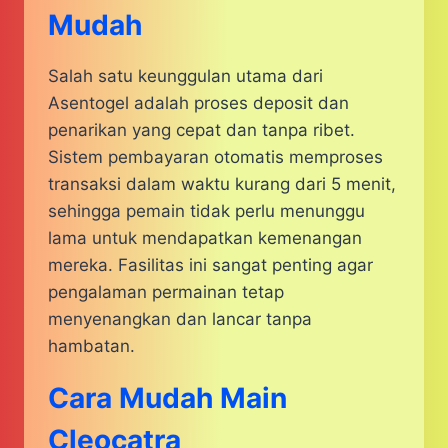
Mudah
Salah satu keunggulan utama dari
Asentogel adalah proses deposit dan
penarikan yang cepat dan tanpa ribet.
Sistem pembayaran otomatis memproses
transaksi dalam waktu kurang dari 5 menit,
sehingga pemain tidak perlu menunggu
lama untuk mendapatkan kemenangan
mereka. Fasilitas ini sangat penting agar
pengalaman permainan tetap
menyenangkan dan lancar tanpa
hambatan.
Cara Mudah Main
Cleocatra