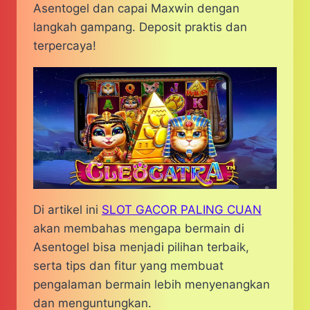
Asentogel dan capai Maxwin dengan
langkah gampang. Deposit praktis dan
terpercaya!
Di artikel ini
SLOT GACOR PALING CUAN
akan membahas mengapa bermain di
Asentogel bisa menjadi pilihan terbaik,
serta tips dan fitur yang membuat
pengalaman bermain lebih menyenangkan
dan menguntungkan.