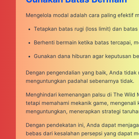
Mengelola modal adalah cara paling efektif
Tetapkan batas rugi (loss limit) dan bata
Berhenti bermain ketika batas tercapai, me
Gunakan dana hiburan agar keputusan ber
Dengan pengendalian yang baik, Anda tidak
menguntungkan padahal sebenarnya tidak.
Menghindari kemenangan palsu di The Wild 
tetapi memahami mekanik game, mengenali 
menguntungkan, menerapkan strategi taruha
Dengan pendekatan ini, Anda dapat menjaga
bebas dari kesalahan persepsi yang dapat m