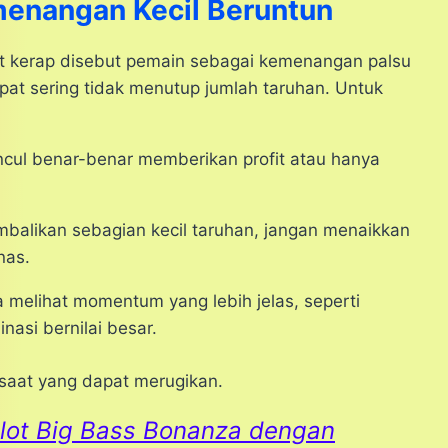
enangan Kecil Beruntun
ut kerap disebut pemain sebagai kemenangan palsu
dapat sering tidak menutup jumlah taruhan. Untuk
ul benar-benar memberikan profit atau hanya
alikan sebagian kecil taruhan, jangan menaikkan
nas.
 melihat momentum yang lebih jelas, seperti
asi bernilai besar.
esaat yang dapat merugikan.
lot Big Bass Bonanza dengan