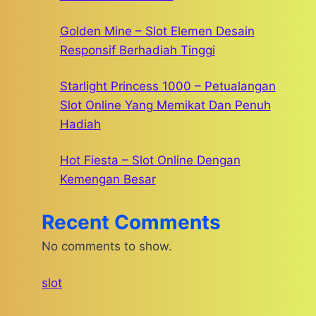
Golden Mine – Slot Elemen Desain
Responsif Berhadiah Tinggi
Starlight Princess 1000 – Petualangan
Slot Online Yang Memikat Dan Penuh
Hadiah
Hot Fiesta – Slot Online Dengan
Kemengan Besar
Recent Comments
No comments to show.
slot