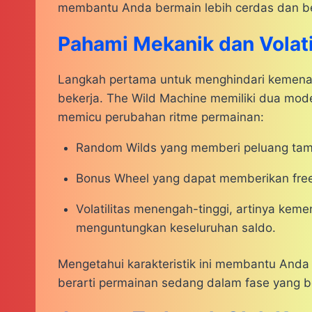
membantu Anda bermain lebih cerdas dan ber
Pahami Mekanik dan Volati
Langkah pertama untuk menghindari kemena
bekerja. The Wild Machine memiliki dua mode
memicu perubahan ritme permainan:
Random Wilds yang memberi peluang ta
Bonus Wheel yang dapat memberikan free s
Volatilitas menengah-tinggi, artinya kemen
menguntungkan keseluruhan saldo.
Mengetahui karakteristik ini membantu Anda
berarti permainan sedang dalam fase yang 