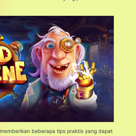
memberikan beberapa tips praktis yang dapat