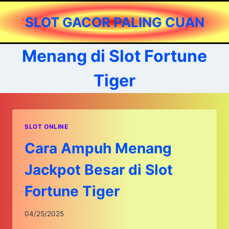
Skip
SLOT GACOR PALING CUAN
to
content
Menang di Slot Fortune
Tiger
SLOT ONLINE
Cara Ampuh Menang
Jackpot Besar di Slot
Fortune Tiger
04/25/2025