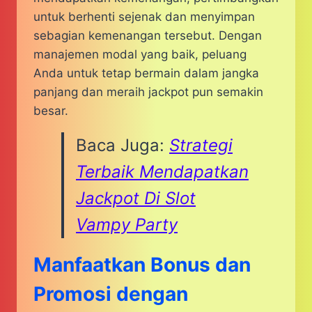
untuk berhenti sejenak dan menyimpan
sebagian kemenangan tersebut. Dengan
manajemen modal yang baik, peluang
Anda untuk tetap bermain dalam jangka
panjang dan meraih jackpot pun semakin
besar.
Baca Juga:
Strategi
Terbaik Mendapatkan
Jackpot Di Slot
Vampy Party
Manfaatkan Bonus dan
Promosi dengan