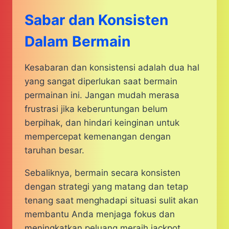
Sabar dan Konsisten
Dalam Bermain
Kesabaran dan konsistensi adalah dua hal
yang sangat diperlukan saat bermain
permainan ini. Jangan mudah merasa
frustrasi jika keberuntungan belum
berpihak, dan hindari keinginan untuk
mempercepat kemenangan dengan
taruhan besar.
Sebaliknya, bermain secara konsisten
dengan strategi yang matang dan tetap
tenang saat menghadapi situasi sulit akan
membantu Anda menjaga fokus dan
meningkatkan peluang meraih jackpot