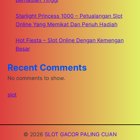
Starlight Princess 1000 – Petualangan Slot
Online Yang Memikat Dan Penuh Hadiah
Hot Fiesta – Slot Online Dengan Kemengan
Besar
Recent Comments
No comments to show.
slot
© 2026
SLOT GACOR PALING CUAN