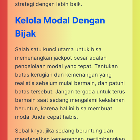
strategi dengan lebih baik.
Kelola Modal Dengan
Bijak
Salah satu kunci utama untuk bisa
memenangkan jackpot besar adalah
pengelolaan modal yang tepat. Tentukan
batas kerugian dan kemenangan yang
realistis sebelum mulai bermain, dan patuhi
batas tersebut. Jangan tergoda untuk terus
bermain saat sedang mengalami kekalahan
beruntun, karena hal ini bisa membuat
modal Anda cepat habis.
Sebaliknya, jika sedang beruntung dan
mendapatkan kemenangan, pertimbangkan