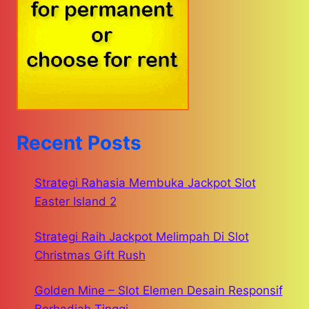
Recent Posts
Strategi Rahasia Membuka Jackpot Slot
Easter Island 2
Strategi Raih Jackpot Melimpah Di Slot
Christmas Gift Rush
Golden Mine – Slot Elemen Desain Responsif
Berhadiah Tinggi