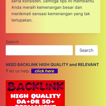
serta konsisten. Semoga tips ini membantu
Anda meraih kemenangan besar dan
menikmati sensasi kemenangan yang tak
terlupakan.
Search
Search
NEED BACKLINK HIGH QUALITY and RELEVANT
?
let us help.
click here