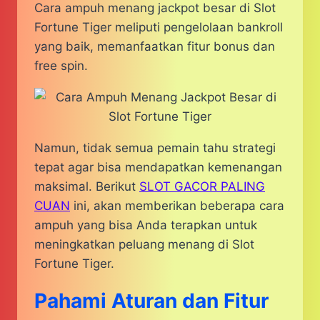
Cara ampuh menang jackpot besar di Slot
Fortune Tiger meliputi pengelolaan bankroll
yang baik, memanfaatkan fitur bonus dan
free spin.
Namun, tidak semua pemain tahu strategi
tepat agar bisa mendapatkan kemenangan
maksimal. Berikut
SLOT GACOR PALING
CUAN
ini, akan memberikan beberapa cara
ampuh yang bisa Anda terapkan untuk
meningkatkan peluang menang di Slot
Fortune Tiger.
Pahami Aturan dan Fitur