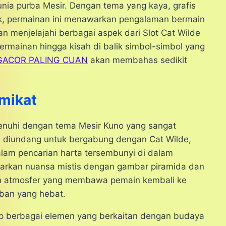
ia purba Mesir. Dengan tema yang kaya, grafis
k, permainan ini menawarkan pengalaman bermain
akan menjelajahi berbagai aspek dari Slot Cat Wilde
rmainan hingga kisah di balik simbol-simbol yang
GACOR PALING CUAN
akan membahas sedikit
.
mikat
penuhi dengan tema Mesir Kuno yang sangat
n diundang untuk bergabung dengan Cat Wilde,
dalam pencarian harta tersembunyi di dalam
arkan nuansa mistis dengan gambar piramida dan
akan atmosfer yang membawa pemain kembali ke
ban yang hebat.
p berbagai elemen yang berkaitan dengan budaya