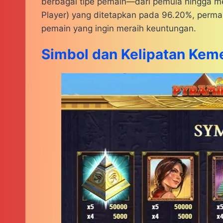
berbagai tipe pemain—dari pemula hingga m
Player) yang ditetapkan pada 96.20%, perma
pemain yang ingin meraih keuntungan.
Simbol dan Kelipatan Kem