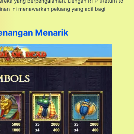
ereka yang berpengalaman. Dengan RTP (Return to
inan ini menawarkan peluang yang adil bagi
enangan Menarik