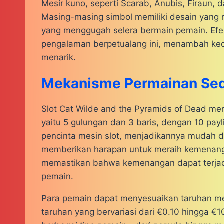
Mesir kuno, seperti Scarab, Anubis, Firaun, da
Masing-masing simbol memiliki desain yang 
yang menggugah selera bermain pemain. Efe
pengalaman berpetualang ini, menambah ke
menarik.
Mekanisme Permainan Sed
Slot Cat Wilde and the Pyramids of Dead me
yaitu 5 gulungan dan 3 baris, dengan 10 payli
pencinta mesin slot, menjadikannya mudah di
memberikan harapan untuk meraih kemenanga
memastikan bahwa kemenangan dapat terjad
pemain.
Para pemain dapat menyesuaikan taruhan me
taruhan yang bervariasi dari €0.10 hingga €10