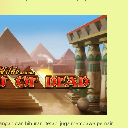
nangan dan hiburan, tetapi juga membawa pemain