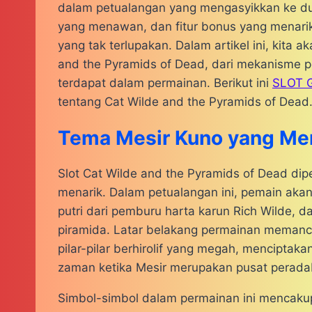
dalam petualangan yang mengasyikkan ke dun
yang menawan, dan fitur bonus yang menari
yang tak terlupakan. Dalam artikel ini, kita 
and the Pyramids of Dead, dari mekanisme pe
terdapat dalam permainan. Berikut ini
SLOT 
tentang Cat Wilde and the Pyramids of Dead
Tema Mesir Kuno yang Me
Slot Cat Wilde and the Pyramids of Dead di
menarik. Dalam petualangan ini, pemain aka
putri dari pemburu harta karun Rich Wilde, 
piramida. Latar belakang permainan memanc
pilar-pilar berhirolif yang megah, mencipt
zaman ketika Mesir merupakan pusat perada
Simbol-simbol dalam permainan ini mencaku