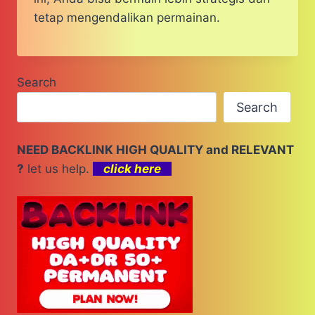
tetap mengendalikan permainan.
Search
Search
NEED BACKLINK HIGH QUALITY and RELEVANT
?
let us help.
click here