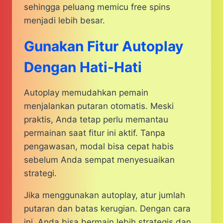
sehingga peluang memicu free spins
menjadi lebih besar.
Gunakan Fitur Autoplay
Dengan Hati-Hati
Autoplay memudahkan pemain
menjalankan putaran otomatis. Meski
praktis, Anda tetap perlu memantau
permainan saat fitur ini aktif. Tanpa
pengawasan, modal bisa cepat habis
sebelum Anda sempat menyesuaikan
strategi.
Jika menggunakan autoplay, atur jumlah
putaran dan batas kerugian. Dengan cara
ini, Anda bisa bermain lebih strategis dan