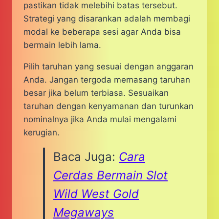
pastikan tidak melebihi batas tersebut.
Strategi yang disarankan adalah membagi
modal ke beberapa sesi agar Anda bisa
bermain lebih lama.
Pilih taruhan yang sesuai dengan anggaran
Anda. Jangan tergoda memasang taruhan
besar jika belum terbiasa. Sesuaikan
taruhan dengan kenyamanan dan turunkan
nominalnya jika Anda mulai mengalami
kerugian.
Baca Juga:
Cara
Cerdas Bermain Slot
Wild West Gold
Megaways