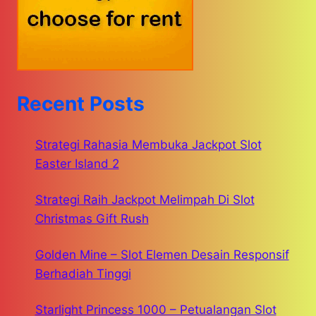
Recent Posts
Strategi Rahasia Membuka Jackpot Slot
Easter Island 2
Strategi Raih Jackpot Melimpah Di Slot
Christmas Gift Rush
Golden Mine – Slot Elemen Desain Responsif
Berhadiah Tinggi
Starlight Princess 1000 – Petualangan Slot