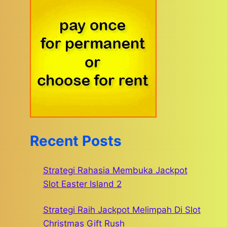
Recent Posts
Strategi Rahasia Membuka Jackpot
Slot Easter Island 2
Strategi Raih Jackpot Melimpah Di Slot
Christmas Gift Rush