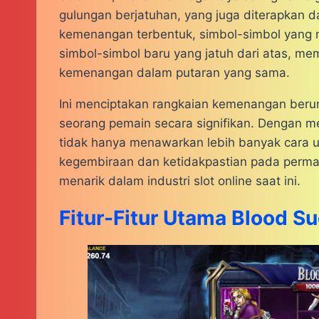
gulungan berjatuhan, yang juga diterapkan 
kemenangan terbentuk, simbol-simbol yang 
simbol-simbol baru yang jatuh dari atas, m
kemenangan dalam putaran yang sama.
Ini menciptakan rangkaian kemenangan beru
seorang pemain secara signifikan. Dengan 
tidak hanya menawarkan lebih banyak cara 
kegembiraan dan ketidakpastian pada permai
menarik dalam industri slot online saat ini.
Fitur-Fitur Utama Blood 