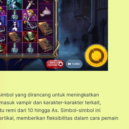
simbol yang dirancang untuk meningkatkan
rmasuk vampir dan karakter-karakter terkait,
u remi dari 10 hingga As. Simbol-simbol ini
tikal, memberikan fleksibilitas dalam cara pemain