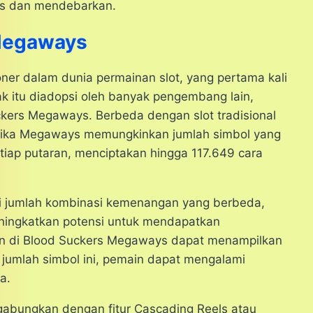
ns dan mendebarkan.
Megaways
ner dalam dunia permainan slot, yang pertama kali
k itu diadopsi oleh banyak pengembang lain,
kers Megaways. Berbeda dengan slot tradisional
anika Megaways memungkinkan jumlah simbol yang
etiap putaran, menciptakan hingga 117.649 cara
iki jumlah kombinasi kemenangan yang berbeda,
eningkatkan potensi untuk mendapatkan
an di Blood Suckers Megaways dapat menampilkan
 jumlah simbol ini, pemain dapat mengalami
a.
igabungkan dengan fitur Cascading Reels atau