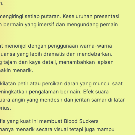
n.
ngiringi setiap putaran. Keseluruhan presentasi
ngan bermain yang imersif dan mengundang pemain
at menonjol dengan penggunaan warna-warna
 nuansa yang lebih dramatis dan mendebarkan.
ng tajam dan kaya detail, menambahkan lapisan
akin menarik.
kilatan petir atau percikan darah yang muncul saat
ningkatkan pengalaman bermain. Efek suara
ra angin yang mendesir dan jeritan samar di latar
rius.
fis yang kuat ini membuat Blood Suckers
hanya menarik secara visual tetapi juga mampu