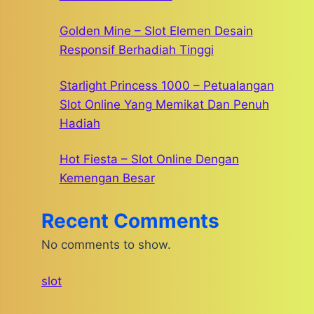
Golden Mine – Slot Elemen Desain
Responsif Berhadiah Tinggi
Starlight Princess 1000 – Petualangan
Slot Online Yang Memikat Dan Penuh
Hadiah
Hot Fiesta – Slot Online Dengan
Kemengan Besar
Recent Comments
No comments to show.
slot