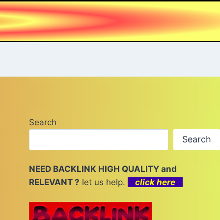
Search
Search
NEED BACKLINK HIGH QUALITY and
RELEVANT ?
let us help.
click here