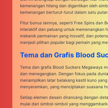
kemenangan hilang dan digantikan oleh sim
kemenangan berturut-turut dalam satu putar
Fitur bonus lainnya, seperti Free Spins dan
interaktif dan peluang untuk memenangkan h
mekanik permainan yang inovatif, dan pote
menjadi pilihan populer bagi pemain yang men
Tema dan Grafis Blood S
Tema dan grafis Blood Suckers Megaways 
dan menegangkan. Dengan fokus pada dunia v
menampilkan latar belakang kastil kuno yang 
menyeramkan, yang menciptakan suasana hor
Setiap elemen desain dirancang dengan deta
mulai dari simbol-simbol yang menggambarka