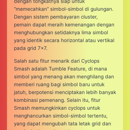
dengan tongkatnya siap untuk
“memecahkan” simbol-simbol di gulungan.
Dengan sistem pembayaran cluster,
pemain dapat meraih kemenangan dengan
menghubungkan setidaknya lima simbol
yang identik secara horizontal atau vertikal
pada grid 7×7.
Salah satu fitur menarik dari Cyclops
Smash adalah Tumble Feature, di mana
simbol yang menang akan menghilang dan
memberi ruang bagi simbol baru untuk
jatuh, berpotensi menciptakan lebih banyak
kombinasi pemenang. Selain itu, fitur
Smash memungkinkan cyclops untuk
menghancurkan simbol-simbol tertentu,
yang dapat mengubah tata letak grid dan