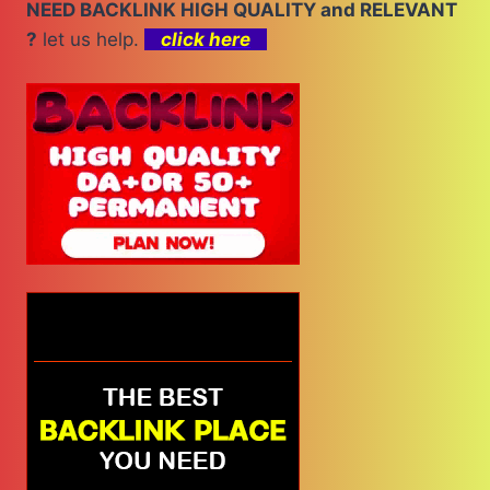
NEED BACKLINK HIGH QUALITY and RELEVANT
?
let us help.
click here