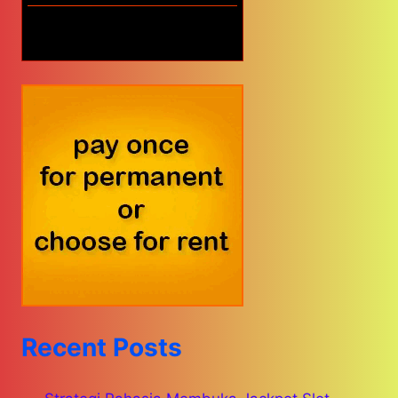
Recent Posts