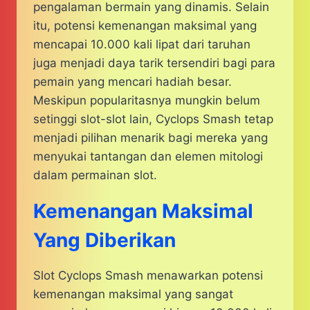
pengalaman bermain yang dinamis. Selain
itu, potensi kemenangan maksimal yang
mencapai 10.000 kali lipat dari taruhan
juga menjadi daya tarik tersendiri bagi para
pemain yang mencari hadiah besar.
Meskipun popularitasnya mungkin belum
setinggi slot-slot lain, Cyclops Smash tetap
menjadi pilihan menarik bagi mereka yang
menyukai tantangan dan elemen mitologi
dalam permainan slot.
Kemenangan Maksimal
Yang Diberikan
Slot Cyclops Smash menawarkan potensi
kemenangan maksimal yang sangat