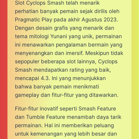
Slot Cyclops Smash telah menarik
perhatian banyak pemain sejak dirilis oleh
Pragmatic Play pada akhir Agustus 2023.
Dengan desain grafis yang menarik dan
tema mitologi Yunani yang unik, permainan
ini menawarkan pengalaman bermain yang
menyenangkan dan imersif. Meskipun tidak
sepopuler beberapa slot lainnya, Cyclops
Smash mendapatkan rating yang baik,
mencapai 4.3. Ini yang menunjukkan
bahwa banyak pemain menikmati
gameplay dan fitur-fitur yang ditawarkan.
Fitur-fitur inovatif seperti Smash Feature
dan Tumble Feature menambah daya tarik
permainan. Hal ini memberikan peluang
untuk kemenangan yang lebih besar dan