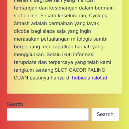
tantangan dan kesenangan dalam bermain
slot online. Secara keseluruhan, Cyclops
Smash adalah permainan yang layak
dicoba bagi siapa saja yang ingin
merasakan petualangan mitologis sambil
berpeluang mendapatkan hadiah yang
menggiurkan. Selalu ikuti informasi
terupdate dan terpercaya yang telah kami
rangkum tentang SLOT GACOR PALING
CUAN pastinya hanya di
hobicuanslot.id
Search
Search