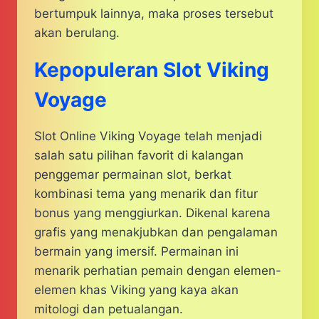
bertumpuk lainnya, maka proses tersebut
akan berulang.
Kepopuleran Slot Viking
Voyage
Slot Online Viking Voyage telah menjadi
salah satu pilihan favorit di kalangan
penggemar permainan slot, berkat
kombinasi tema yang menarik dan fitur
bonus yang menggiurkan. Dikenal karena
grafis yang menakjubkan dan pengalaman
bermain yang imersif. Permainan ini
menarik perhatian pemain dengan elemen-
elemen khas Viking yang kaya akan
mitologi dan petualangan.