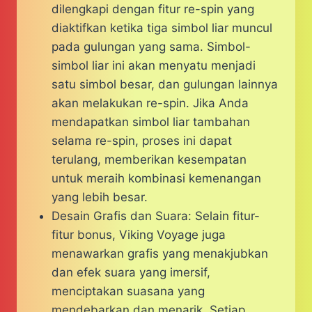
dilengkapi dengan fitur re-spin yang
diaktifkan ketika tiga simbol liar muncul
pada gulungan yang sama. Simbol-
simbol liar ini akan menyatu menjadi
satu simbol besar, dan gulungan lainnya
akan melakukan re-spin. Jika Anda
mendapatkan simbol liar tambahan
selama re-spin, proses ini dapat
terulang, memberikan kesempatan
untuk meraih kombinasi kemenangan
yang lebih besar.
Desain Grafis dan Suara: Selain fitur-
fitur bonus, Viking Voyage juga
menawarkan grafis yang menakjubkan
dan efek suara yang imersif,
menciptakan suasana yang
mendebarkan dan menarik. Setiap