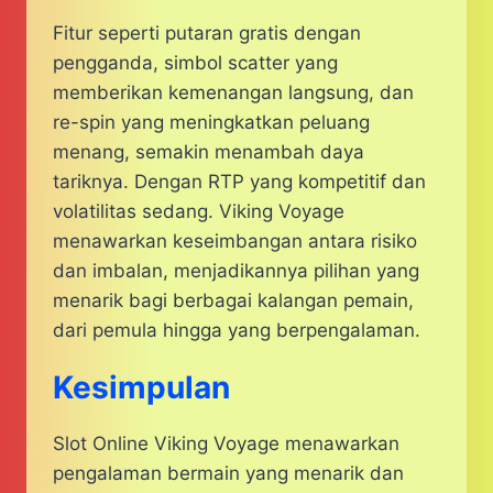
Fitur seperti putaran gratis dengan
pengganda, simbol scatter yang
memberikan kemenangan langsung, dan
re-spin yang meningkatkan peluang
menang, semakin menambah daya
tariknya. Dengan RTP yang kompetitif dan
volatilitas sedang. Viking Voyage
menawarkan keseimbangan antara risiko
dan imbalan, menjadikannya pilihan yang
menarik bagi berbagai kalangan pemain,
dari pemula hingga yang berpengalaman.
Kesimpulan
Slot Online Viking Voyage menawarkan
pengalaman bermain yang menarik dan