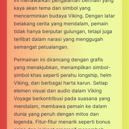
ini menawarkan pengalaman bermain yang
kaya akan tema dan simbol yang
mencerminkan budaya Viking. Dengan latar
belakang cerita yang mendalam, pemain
tidak hanya berputar gulungan, tetapi juga
terlibat dalam narasi yang menggugah
semangat petualangan.
Permainan ini dirancang dengan grafis
yang menakjubkan, menampilkan simbol-
simbol khas seperti perahu longship, helm
Viking, dan berbagai harta karun. Setiap
elemen visual dan audio dalam Viking
Voyage berkontribusi pada suasana yang
mendalam, membawa pemain ke dalam
dunia yang penuh dengan mitos dan
legenda. Fitur-fitur menarik seperti bonus