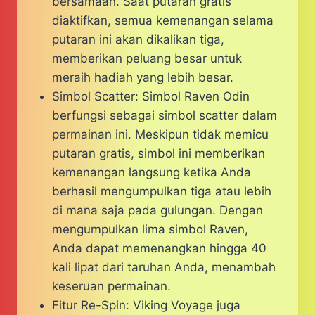
bersamaan. Saat putaran gratis
diaktifkan, semua kemenangan selama
putaran ini akan dikalikan tiga,
memberikan peluang besar untuk
meraih hadiah yang lebih besar.
Simbol Scatter: Simbol Raven Odin
berfungsi sebagai simbol scatter dalam
permainan ini. Meskipun tidak memicu
putaran gratis, simbol ini memberikan
kemenangan langsung ketika Anda
berhasil mengumpulkan tiga atau lebih
di mana saja pada gulungan. Dengan
mengumpulkan lima simbol Raven,
Anda dapat memenangkan hingga 40
kali lipat dari taruhan Anda, menambah
keseruan permainan.
Fitur Re-Spin: Viking Voyage juga