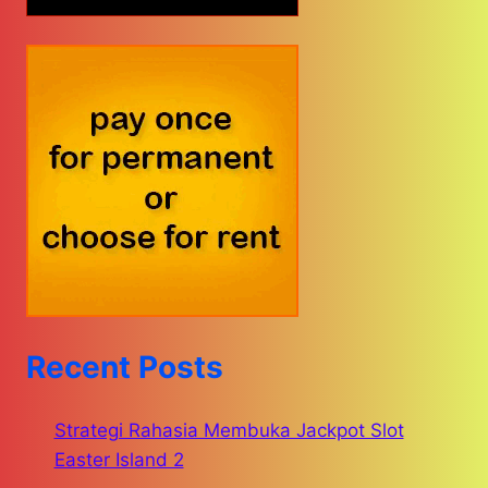
Recent Posts
Strategi Rahasia Membuka Jackpot Slot
Easter Island 2