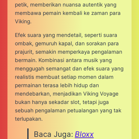
petik, memberikan nuansa autentik yang
membawa pemain kembali ke zaman para
Viking.
Efek suara yang mendetail, seperti suara
ombak, gemuruh kapal, dan sorakan para
prajurit, semakin memperkaya pengalaman
bermain. Kombinasi antara musik yang
menggugah semangat dan efek suara yang
realistis membuat setiap momen dalam
permainan terasa lebih hidup dan
mendebarkan, menjadikan Viking Voyage
bukan hanya sekadar slot, tetapi juga
sebuah pengalaman petualangan yang tak
terlupakan.
Baca Juga:
Bloxx