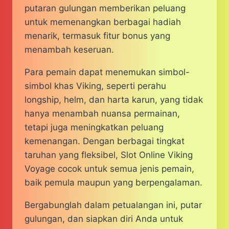
putaran gulungan memberikan peluang
untuk memenangkan berbagai hadiah
menarik, termasuk fitur bonus yang
menambah keseruan.
Para pemain dapat menemukan simbol-
simbol khas Viking, seperti perahu
longship, helm, dan harta karun, yang tidak
hanya menambah nuansa permainan,
tetapi juga meningkatkan peluang
kemenangan. Dengan berbagai tingkat
taruhan yang fleksibel, Slot Online Viking
Voyage cocok untuk semua jenis pemain,
baik pemula maupun yang berpengalaman.
Bergabunglah dalam petualangan ini, putar
gulungan, dan siapkan diri Anda untuk