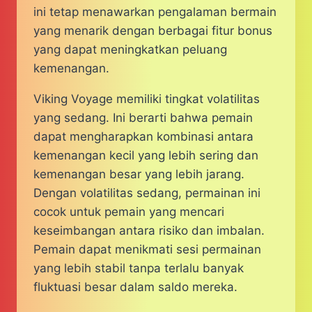
ini tetap menawarkan pengalaman bermain
yang menarik dengan berbagai fitur bonus
yang dapat meningkatkan peluang
kemenangan.
Viking Voyage memiliki tingkat volatilitas
yang sedang. Ini berarti bahwa pemain
dapat mengharapkan kombinasi antara
kemenangan kecil yang lebih sering dan
kemenangan besar yang lebih jarang.
Dengan volatilitas sedang, permainan ini
cocok untuk pemain yang mencari
keseimbangan antara risiko dan imbalan.
Pemain dapat menikmati sesi permainan
yang lebih stabil tanpa terlalu banyak
fluktuasi besar dalam saldo mereka.