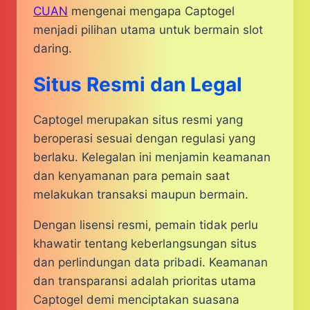
CUAN
mengenai mengapa Captogel
menjadi pilihan utama untuk bermain slot
daring.
Situs Resmi dan Legal
Captogel merupakan situs resmi yang
beroperasi sesuai dengan regulasi yang
berlaku. Kelegalan ini menjamin keamanan
dan kenyamanan para pemain saat
melakukan transaksi maupun bermain.
Dengan lisensi resmi, pemain tidak perlu
khawatir tentang keberlangsungan situs
dan perlindungan data pribadi. Keamanan
dan transparansi adalah prioritas utama
Captogel demi menciptakan suasana