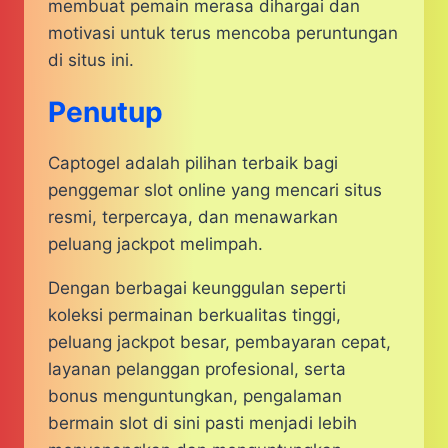
membuat pemain merasa dihargai dan
motivasi untuk terus mencoba peruntungan
di situs ini.
Penutup
Captogel adalah pilihan terbaik bagi
penggemar slot online yang mencari situs
resmi, terpercaya, dan menawarkan
peluang jackpot melimpah.
Dengan berbagai keunggulan seperti
koleksi permainan berkualitas tinggi,
peluang jackpot besar, pembayaran cepat,
layanan pelanggan profesional, serta
bonus menguntungkan, pengalaman
bermain slot di sini pasti menjadi lebih