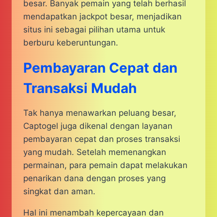
besar. Banyak pemain yang telah berhasil
mendapatkan jackpot besar, menjadikan
situs ini sebagai pilihan utama untuk
berburu keberuntungan.
Pembayaran Cepat dan
Transaksi Mudah
Tak hanya menawarkan peluang besar,
Captogel juga dikenal dengan layanan
pembayaran cepat dan proses transaksi
yang mudah. Setelah memenangkan
permainan, para pemain dapat melakukan
penarikan dana dengan proses yang
singkat dan aman.
Hal ini menambah kepercayaan dan