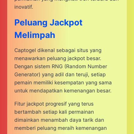
inovatif.
Peluang Jackpot
Melimpah
Captogel dikenal sebagai situs yang
menawarkan peluang jackpot besar.
Dengan sistem RNG (Random Number
Generator) yang adil dan teruji, setiap
pemain memiliki kesempatan yang sama
untuk mendapatkan kemenangan besar.
Fitur jackpot progresif yang terus
bertambah setiap kali permainan
dimainkan menambah daya tarik dan
memberi peluang meraih kemenangan