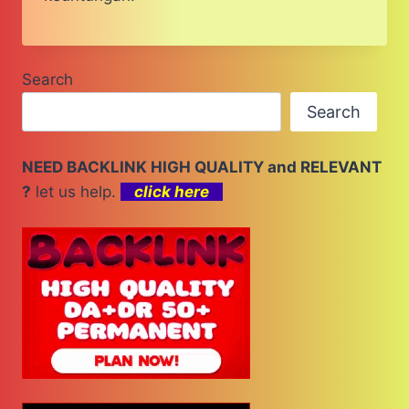
Search
Search
NEED BACKLINK HIGH QUALITY and RELEVANT
?
let us help.
click here