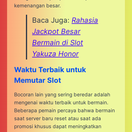
kemenangan besar.
Baca Juga:
Rahasia
Jackpot Besar
Bermain di Slot
Yakuza Honor
Waktu Terbaik untuk
Memutar Slot
Bocoran lain yang sering beredar adalah
mengenai waktu terbaik untuk bermain.
Beberapa pemain percaya bahwa bermain
saat server baru reset atau saat ada
promosi khusus dapat meningkatkan