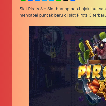
h
a
e
e
k
i
h
a
c
s
l
y
n
a
Slot Pirots 3 – Slot burung beo bajak laut y
t
e
s
e
p
e
r
mencapai puncak baru di slot Pirots 3 terbar
s
b
e
g
e
e
A
o
n
r
p
o
g
a
p
k
e
m
r