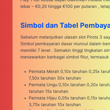
lebar – €0,20 hingga €100 per putaran , teta
Simbol dan Tabel Pembayar
Sebelum melanjutkan ulasan slot Pirots 3 saya
Simbol pembayaran dasar muncul dalam ben
memiliki 7 level . Semakin tinggi tingkatan 
menawarkan berbagai simbol fitur, termasu
Permata Merah 0,10x taruhan 0,25x taru
7,50x taruhan 30x taruhan
Permata Ungu 0,10x taruhan 0,20x taruh
taruhan 15x taruhan
Permata Hijau 0,05x taruhan 0,15x taruh
3,75x taruhan 10x taruhan