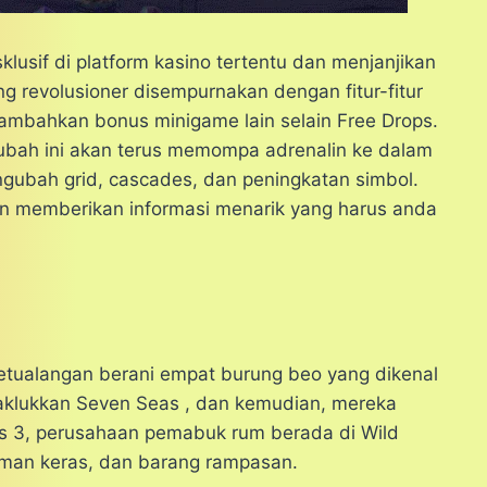
ksklusif di platform kasino tertentu dan menjanjikan
g revolusioner disempurnakan dengan fitur-fitur
nambahkan bonus minigame lain selain Free Drops
.
ubah ini akan terus memompa adrenalin ke dalam
ubah grid, cascades, dan peningkatan simbol
.
n memberikan informasi menarik yang harus anda
 petualangan berani empat burung beo yang dikenal
aklukkan Seven Seas , dan kemudian, mereka
ts 3, perusahaan pemabuk rum berada di Wild
uman keras, dan barang rampasan.