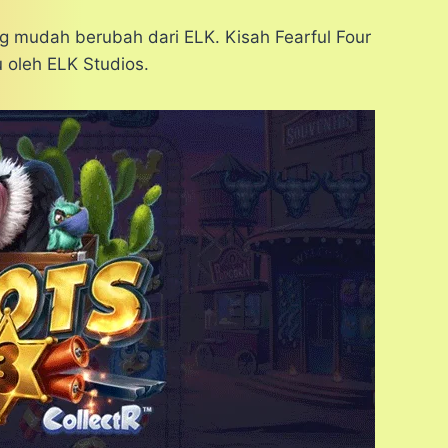
ang mudah berubah dari ELK. Kisah Fearful Four
u oleh ELK Studios.