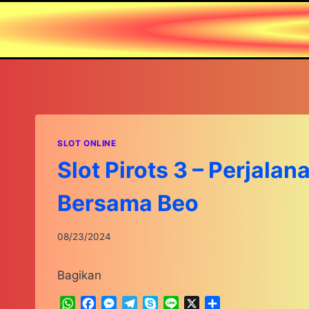
Skip
to
content
SLOT ONLINE
Slot Pirots 3 – Perjalan
Bersama Beo
08/23/2024
Bagikan
W
F
M
T
S
L
X
S