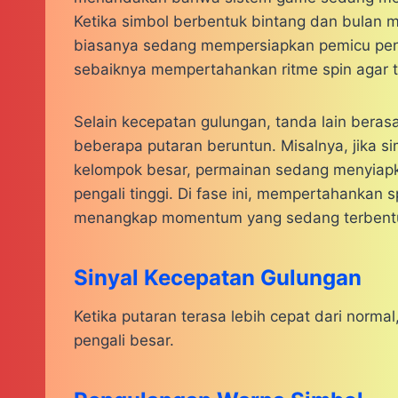
Ketika simbol berbentuk bintang dan bulan m
biasanya sedang mempersiapkan pemicu pengal
sebaiknya mempertahankan ritme spin agar t
Selain kecepatan gulungan, tanda lain beras
beberapa putaran beruntun. Misalnya, jika si
kelompok besar, permainan sedang menyiapk
pengali tinggi. Di fase ini, mempertahankan s
menangkap momentum yang sedang terbent
Sinyal Kecepatan Gulungan
Ketika putaran terasa lebih cepat dari norma
pengali besar.