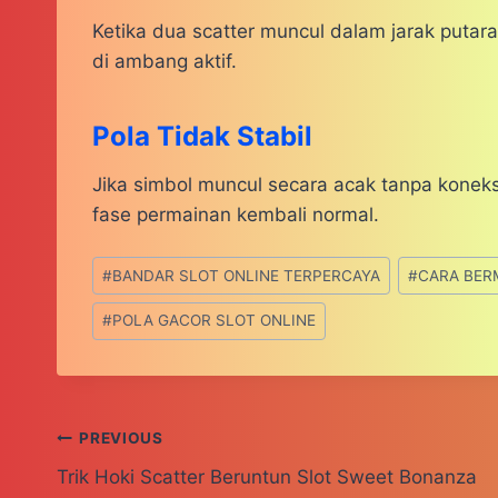
Ketika dua scatter muncul dalam jarak putar
di ambang aktif.
Pola Tidak Stabil
Jika simbol muncul secara acak tanpa kone
fase permainan kembali normal.
Post
#
BANDAR SLOT ONLINE TERPERCAYA
#
CARA BER
Tags:
#
POLA GACOR SLOT ONLINE
Post
PREVIOUS
Trik Hoki Scatter Beruntun Slot Sweet Bonanza
navigation