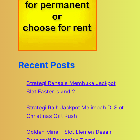
Recent Posts
Strategi Rahasia Membuka Jackpot
Slot Easter Island 2
Strategi Raih Jackpot Melimpah Di Slot
Christmas Gift Rush
Golden Mine – Slot Elemen Desain