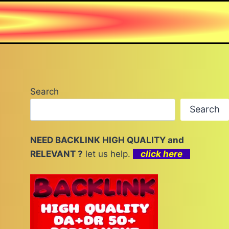
Search
Search
NEED BACKLINK HIGH QUALITY and
RELEVANT ?
let us help.
click here