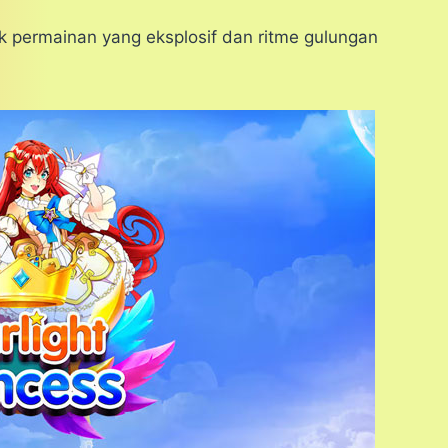
tik permainan yang eksplosif dan ritme gulungan