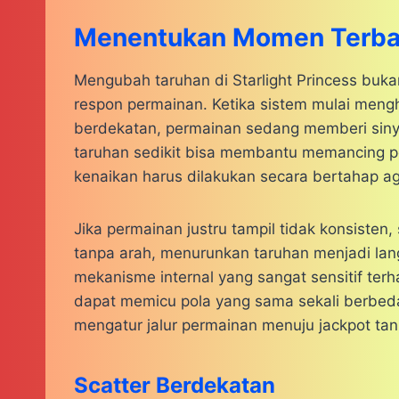
Menentukan Momen Terbai
Mengubah taruhan di Starlight Princess buka
respon permainan. Ketika sistem mulai meng
berdekatan, permainan sedang memberi sinyal
taruhan sedikit bisa membantu memancing pen
kenaikan harus dilakukan secara bertahap ag
Jika permainan justru tampil tidak konsisten
tanpa arah, menurunkan taruhan menjadi lang
mekanisme internal yang sangat sensitif terh
dapat memicu pola yang sama sekali berbed
mengatur jalur permainan menuju jackpot ta
Scatter Berdekatan