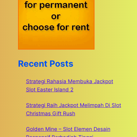
Recent Posts
Strategi Rahasia Membuka Jackpot
Slot Easter Island 2
Strategi Raih Jackpot Melimpah Di Slot
Christmas Gift Rush
Golden Mine – Slot Elemen Desain