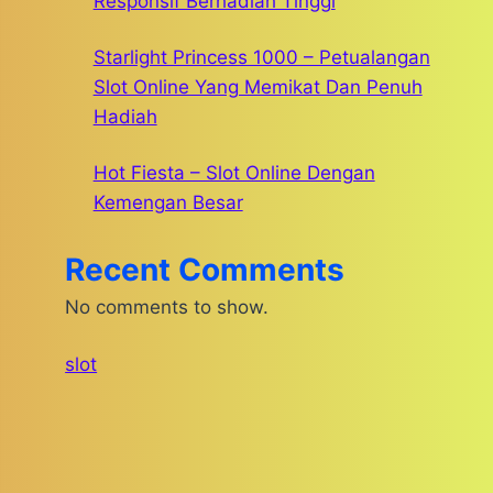
Responsif Berhadiah Tinggi
Starlight Princess 1000 – Petualangan
Slot Online Yang Memikat Dan Penuh
Hadiah
Hot Fiesta – Slot Online Dengan
Kemengan Besar
Recent Comments
No comments to show.
slot