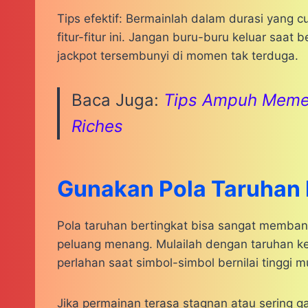
Tips efektif: Bermainlah dalam durasi yang 
fitur-fitur ini. Jangan buru-buru keluar saat
jackpot tersembunyi di momen tak terduga.
Baca Juga:
Tips Ampuh Memen
Riches
Gunakan Pola Taruhan B
Pola taruhan bertingkat bisa sangat memba
peluang menang. Mulailah dengan taruhan kec
perlahan saat simbol-simbol bernilai tinggi m
Jika permainan terasa stagnan atau sering ga