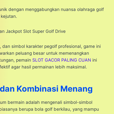
unik dengan menggabungkan nuansa olahraga golf
kejutan.
 dan simbol karakter pegolf profesional, game ini
awarkan peluang besar untuk memenangkan
ntungan, pemain
SLOT GACOR PALING CUAN
ini
ektif agar hasil permainan lebih maksimal.
 dan Kombinasi Menang
lum bermain adalah mengenali simbol-simbol
 biasanya berupa bola golf berkilau, yang mampu