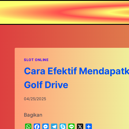
Skip
to
content
SLOT ONLINE
Cara Efektif Mendapatk
Golf Drive
04/25/2025
Bagikan
W
F
M
T
S
L
X
S