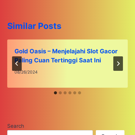
Similar Posts
Gold Oasis – Menjelajahi Slot Gacor
Paling Cuan Tertinggi Saat Ini
08/26/2024
Search