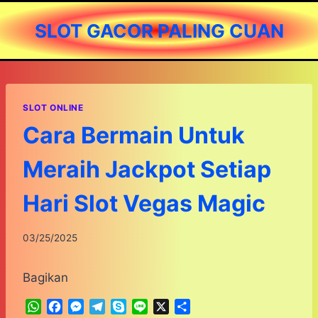
Skip
SLOT GACOR PALING CUAN
to
content
SLOT ONLINE
Cara Bermain Untuk
Meraih Jackpot Setiap
Hari Slot Vegas Magic
03/25/2025
Bagikan
W
F
M
T
S
L
X
S