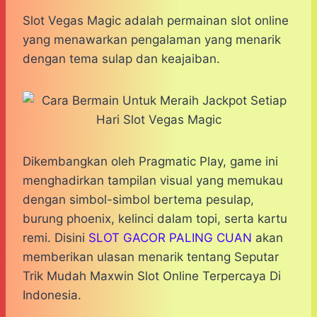
h
a
e
e
k
i
h
a
c
s
l
y
n
a
Slot Vegas Magic adalah permainan slot online
t
e
s
e
p
e
r
yang menawarkan pengalaman yang menarik
s
b
e
g
e
e
dengan tema sulap dan keajaiban.
A
o
n
r
p
o
g
a
p
k
e
m
r
Dikembangkan oleh Pragmatic Play, game ini
menghadirkan tampilan visual yang memukau
dengan simbol-simbol bertema pesulap,
burung phoenix, kelinci dalam topi, serta kartu
remi. Disini
SLOT GACOR PALING CUAN
akan
memberikan ulasan menarik tentang Seputar
Trik Mudah Maxwin Slot Online Terpercaya Di
Indonesia.